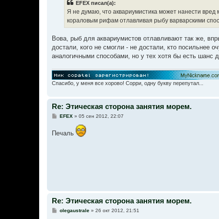
EFEX писал(а):
щ
е
Я не думаю, что аквариумистика может нанести вред 
н
кораловым рифам отлавливая рыбу варварскими спос
и
е
Вова, рыб для аквариумистов отлавливают так же, впр
достали, кого не смогли - не достали, кто посильнее о
аналогичными способами, но у тех хотя бы есть шанс д
Спасибо, у меня все хорово! Сорри, одну букву перепутал...
Re: Этическая сторона занятия морем.
С
EFEX
»
05 сен 2012, 22:07
о
о
Печаль
б
щ
е
н
и
е
Re: Этическая сторона занятия морем.
С
olegaustrale
»
26 окт 2012, 21:51
о