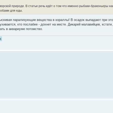
морской природе. В статье речь идёт о том что именно рыбаки-браконьеры на
обами для еды.
ыскивая парализующие вещества в кораллы! В осадок выпадают при это
чухивается, кто послабее - дохнет на месте. Дикарей малавийцев, кстати,
ать в аквариуме потомство.