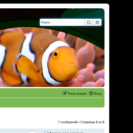
Поиск
Расширенный по
Регистрация
Вход
7 сообщений • Страница
1
из
1