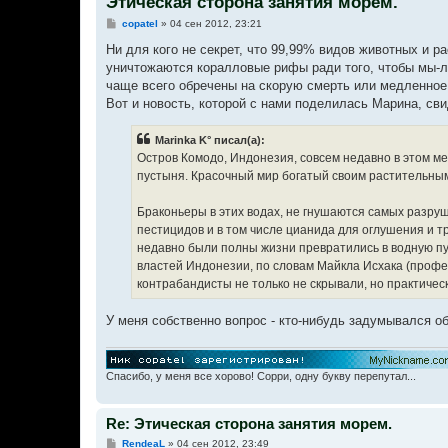
Этическая сторона занятия морем.
С
copatel
»
04 сен 2012, 23:21
о
о
Ни для кого не секрет, что 99,99% видов животных и 
б
уничтожаются коралловые рифы ради того, чтобы мы-л
щ
е
чаще всего обречены на скорую смерть или медленное
н
Вот и новость, которой с нами поделилась Марина, сви
и
е
Marinka K° писал(а):
Остров Комодо, Индонезия, совсем недавно в этом ме
пустыня. Красочный мир богатый своим растительны
Браконьеры в этих водах, не гнушаются самых разру
пестицидов и в том числе цианида для оглушения и тр
недавно были полны жизни превратились в водную пу
властей Индонезии, по словам Майкла Исхака (профе
контрабандисты не только не скрывали, но практичес
У меня собственно вопрос - кто-нибудь задумывался о
Спасибо, у меня все хорово! Сорри, одну букву перепутал...
Re: Этическая сторона занятия морем.
С
RendeaL
»
04 сен 2012, 23:49