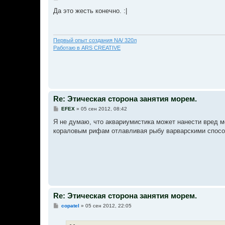
о
о
Да это жесть конечно. :|
б
щ
е
н
и
Первый опыт создания NA/ 320л
е
Работаю в ARS CREATIVE
Re: Этическая сторона занятия морем.
С
EFEX
»
05 сен 2012, 08:42
о
о
Я не думаю, что аквариумистика может нанести вред м
б
кораловым рифам отлавливая рыбу варварскими спосо
щ
е
н
и
е
Re: Этическая сторона занятия морем.
С
copatel
»
05 сен 2012, 22:05
о
о
б