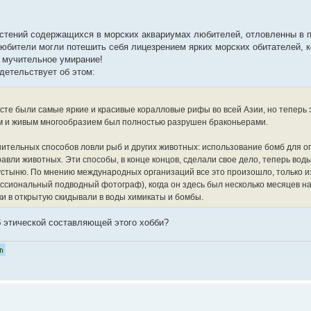
растений содержащихся в морских аквариумах любителей, отловленны в 
юбители могли потешить себя лицезрением ярких морских обитателей, к
 мучительное умирание!
детельствует об этом:
сте были самые яркие и красивые коралловые рифы во всей Азии, но теперь 
м и живым многообразием был полностью разрушен браконьерами.
шительных способов ловли рыб и других животных: использование бомб для о
авли животных. Эти способы, в конце концов, сделали свое дело, теперь вод
стыню. По мнению международных организаций все это произошло, только и
ссиональный подводный фотограф), когда он здесь был несколько месяцев на
ки в открытую скидывали в воды химикаты и бомбы.
б этической составляющей этого хобби?