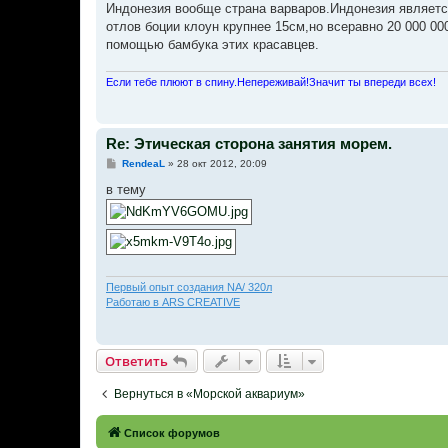
о
Индонезия вообще страна варваров.Индонезия являетс
б
отлов боции клоун крупнее 15см,но всеравно 20 000 00
щ
е
помощью бамбука этих красавцев.
н
и
е
Если тебе плюют в спину.Непереживай!Значит ты впереди всех!
Re: Этическая сторона занятия морем.
С
RendeaL
»
28 окт 2012, 20:09
о
о
в тему
б
щ
е
н
и
е
Первый опыт создания NA/ 320л
Работаю в ARS CREATIVE
Ответить
Вернуться в «Морской аквариум»
Список форумов