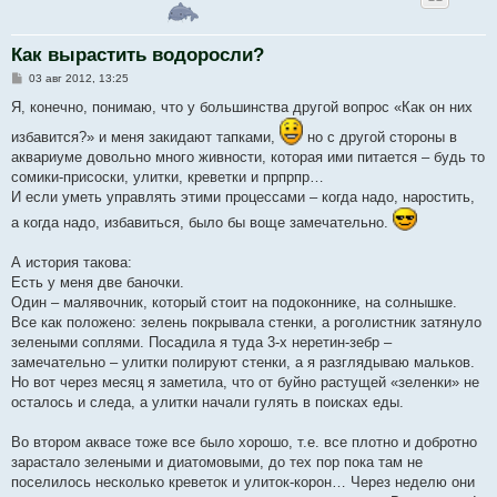
Как вырастить водоросли?
С
03 авг 2012, 13:25
о
о
Я, конечно, понимаю, что у большинства другой вопрос «Как он них
б
щ
избавится?» и меня закидают тапками,
но с другой стороны в
е
аквариуме довольно много живности, которая ими питается – будь то
н
и
сомики-присоски, улитки, креветки и прпрпр…
е
И если уметь управлять этими процессами – когда надо, наростить,
а когда надо, избавиться, было бы воще замечательно.
А история такова:
Есть у меня две баночки.
Один – малявочник, который стоит на подоконнике, на солнышке.
Все как положено: зелень покрывала стенки, а роголистник затянуло
зелеными соплями. Посадила я туда 3-х неретин-зебр –
замечательно – улитки полируют стенки, а я разглядываю мальков.
Но вот через месяц я заметила, что от буйно растущей «зеленки» не
осталось и следа, а улитки начали гулять в поисках еды.
Во втором аквасе тоже все было хорошо, т.е. все плотно и добротно
зарастало зелеными и диатомовыми, до тех пор пока там не
поселилось несколько креветок и улиток-корон… Через неделю они