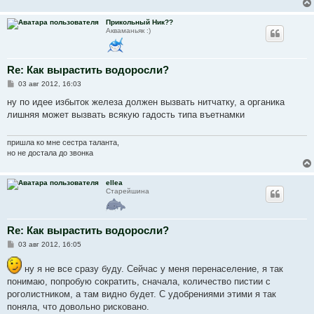
н
и
Прикольный Ник??
е
Акваманьяк :)
Re: Как вырастить водоросли?
С
03 авг 2012, 16:03
о
о
ну по идее избыток железа должен вызвать нитчатку, а органика
б
лишняя может вызвать всякую гадость типа въетнамки
щ
е
н
и
пришла ко мне сестра таланта,
е
но не достала до звонка
ellea
Старейшина
Re: Как вырастить водоросли?
С
03 авг 2012, 16:05
о
о
ну я не все сразу буду. Сейчас у меня перенаселение, я так
б
щ
понимаю, попробую сократить, сначала, количество пистии с
е
роголистником, а там видно будет. С удобрениями этими я так
н
и
поняла, что довольно рисковано.
е