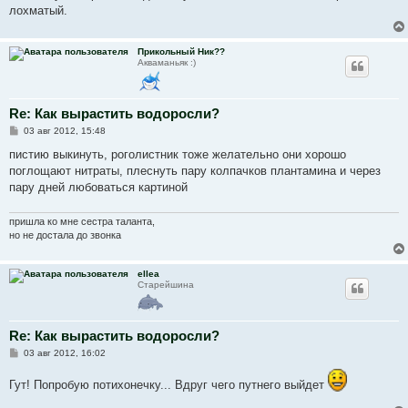
лохматый.
Прикольный Ник??
Акваманьяк :)
Re: Как вырастить водоросли?
С
03 авг 2012, 15:48
о
о
пистию выкинуть, роголистник тоже желательно они хорошо
б
поглощают нитраты, плеснуть пару колпачков плантамина и через
щ
е
пару дней любоваться картиной
н
и
е
пришла ко мне сестра таланта,
но не достала до звонка
ellea
Старейшина
Re: Как вырастить водоросли?
С
03 авг 2012, 16:02
о
о
Гут! Попробую потихонечку... Вдруг чего путнего выйдет
б
щ
е