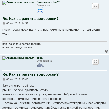
Прикольный Ник??
Акваманьяк :)
Re: Как вырастить водоросли?
С
03 авг 2012, 14:52
о
о
гикнут если меди налить а растючке ну в принципе что там сидит
б
то??
щ
е
н
и
пришла ко мне сестра таланта,
е
но не достала до звонка
ellea
Старейшина
Re: Как вырастить водоросли?
С
03 авг 2012, 15:45
о
о
Там винегрет сейчас:
б
рыбки - эспеи, оризиасы, отики
щ
е
улитки - красноногая катушка, неретины Зебры и Короны
н
креветки - аманки, вишни, красноносые
и
е
Растючка - пистия, роголистник, немного криптокорины и валиснерии,
хемиантус микрантемоидес, анубиас нана, и какой-то папоротник