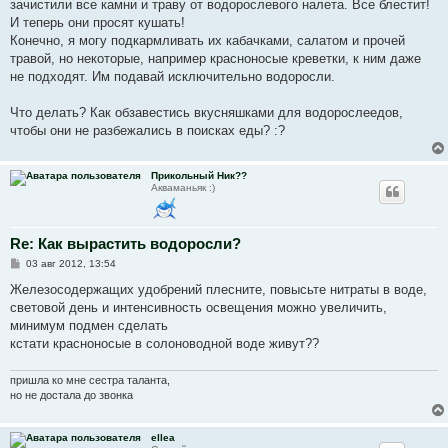
зачистили все камни и траву от водорослевого налета. Все блестит!
И теперь они просят кушать!
Конечно, я могу подкармливать их кабачками, салатом и прочей
травой, но некоторые, например красноносые креветки, к ним даже
не подходят. Им подавай исключительно водоросли.
Что делать? Как обзавестись вкусняшками для водорослеедов,
чтобы они не разбежались в поисках еды? :?
Прикольный Ник??
Акваманьяк :)
Re: Как вырастить водоросли?
С
03 авг 2012, 13:54
о
о
Железосодержащих удобрений плесните, повысьте нитраты в воде,
б
световой день и интенсивность освещения можно увеличить,
щ
е
минимум подмен сделать
н
кстати красноносые в солоноводной воде живут??
и
е
пришла ко мне сестра таланта,
но не достала до звонка
ellea