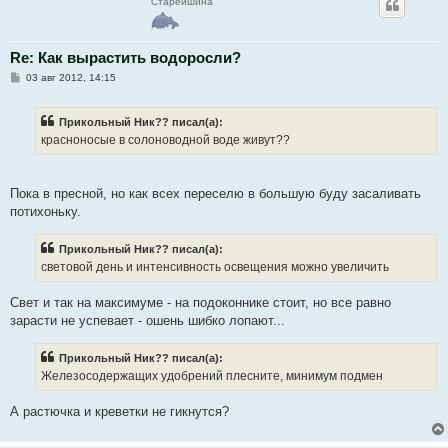
Старейшина
Re: Как вырастить водоросли?
С
03 авг 2012, 14:15
о
о
б
Прикольный Ник?? писал(а):
щ
е
красноносые в солоноводной воде живут??
н
и
е
Пока в пресной, но как всех переселю в большую буду засаливать
потихоньку.
Прикольный Ник?? писал(а):
световой день и интенсивность освещения можно увеличить
Свет и так на максимуме - на подоконнике стоит, но все равно
зарасти не успевает - ошень шибко лопают...
Прикольный Ник?? писал(а):
Железосодержащих удобрений плесните, минимум подмен
А растючка и креветки не гикнутся?