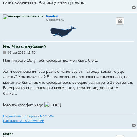
пятна коричневые. А отики у меня тут есть.
RendeaL
Основатель
Re: Что с анубами?
С
07 окт 2015, 11:45
о
о
При нитрате 15, у тебя фосфат должен быть 0,5-1.
б
щ
е
Хотя соотношения все разные используют. Ты ведь какие-то удо
н
льешь? Комплексные? В комплексных соотношение выровнено, не
и
е
может же быть так что фосфат весь выедают, а нитрата 15 остается.
В теории то оно, конечно и может, но у тебя же медленная тут
банка...
Мерить фосфат надо
Первый опыт создания NA/ 320л
Работаю в ARS CREATIVE
rastler