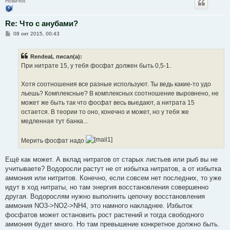
Новичок
Re: Что с анубами?
С
08 окт 2015, 00:43
о
о
б
RendeaL писал(а):
щ
е
При нитрате 15, у тебя фосфат должен быть 0,5-1.
н
и
е
Хотя соотношения все разные используют. Ты ведь какие-то удо
льешь? Комплексные? В комплексных соотношение выровнено, не
может же быть так что фосфат весь выедают, а нитрата 15
остается. В теории то оно, конечно и может, но у тебя же
медленная тут банка...
Мерить фосфат надо
Ещё как может. А вклад нитратов от старых листьев или рыб вы не
учитываете? Водоросли растут не от избытка нитратов, а от избытка
аммония или нитритов. Конечно, если совсем нет последних, то уже
идут в ход нитраты, но там энергия восстановления совершенно
другая. Водорослям нужно выполнить цепочку восстановления
аммония NO3->NO2->NH4, это намного накладнее. Избыток
фосфатов может остановить рост растений и тогда свободного
аммония будет много. Но там превышение конкретное должно быть.