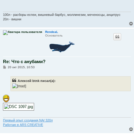
щ
е
н
и
100л - расборы еспеи, вишневый барбус, моллинезии, меченосцы, анцитрус
е
20л - вишни
RendeaL
Основатель
Re: Что с анубами?
С
20 окт 2015, 10:53
о
о
б
Алексей btnk писал(а):
щ
е
н
и
е
Первый опыт создания NA/ 320л
Работаю в ARS CREATIVE