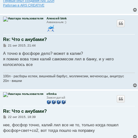
и
Первый опыт создания NA/ 320л
е
Работаю в ARS CREATIVE
Алексей btnk
Акваманьяк :)
Re: Что с анубами?
С
21 окт 2015, 21:44
о
о
А точно в фосфоре дело? может в калии?
б
я помню вова тоже калий самомесом лил в банку, и у него
щ
е
колосилось все
н
и
е
100л - расборы еспеи, вишневый барбус, моллинезии, меченосцы, анцитрус
20л - вишни
efimka
Завсегдатай
Re: Что с анубами?
С
22 окт 2015, 18:39
о
о
нее, фосфор точно, калий лил все не то, только когда пошел
б
фосфор+свет+со2, вот тогда пошло на поправку
щ
е