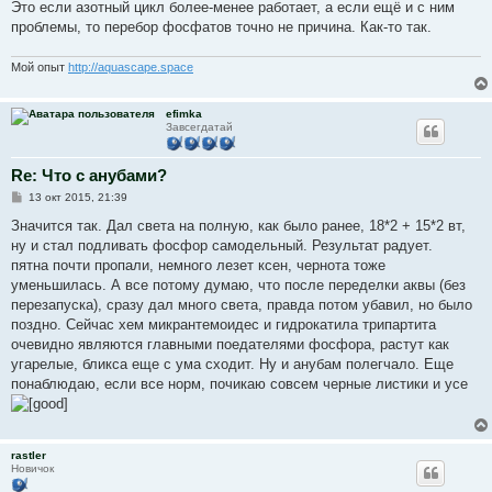
Это если азотный цикл более-менее работает, а если ещё и с ним
проблемы, то перебор фосфатов точно не причина. Как-то так.
Мой опыт
http://aquascape.space
efimka
Завсегдатай
Re: Что с анубами?
С
13 окт 2015, 21:39
о
о
Значится так. Дал света на полную, как было ранее, 18*2 + 15*2 вт,
б
ну и стал подливать фосфор самодельный. Результат радует.
щ
е
пятна почти пропали, немного лезет ксен, чернота тоже
н
уменьшилась. А все потому думаю, что после переделки аквы (без
и
е
перезапуска), сразу дал много света, правда потом убавил, но было
поздно. Сейчас хем микрантемоидес и гидрокатила трипартита
очевидно являются главными поедателями фосфора, растут как
угарелые, бликса еще с ума сходит. Ну и анубам полегчало. Еще
понаблюдаю, если все норм, почикаю совсем черные листики и усе
rastler
Новичок