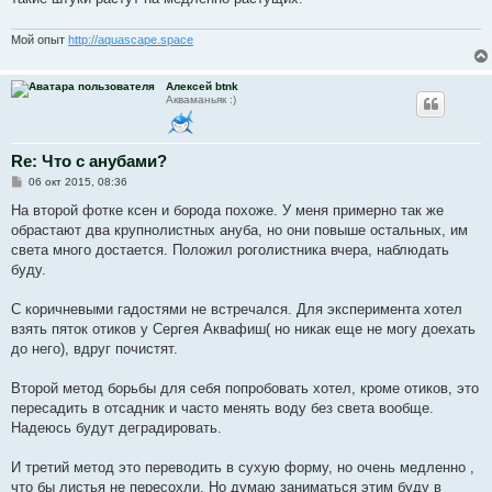
и
е
Мой опыт
http://aquascape.space
Алексей btnk
Акваманьяк :)
Re: Что с анубами?
С
06 окт 2015, 08:36
о
о
На второй фотке ксен и борода похоже. У меня примерно так же
б
обрастают два крупнолистных ануба, но они повыше остальных, им
щ
е
света много достается. Положил роголистника вчера, наблюдать
н
буду.
и
е
С коричневыми гадостями не встречался. Для эксперимента хотел
взять пяток отиков у Сергея Аквафиш( но никак еще не могу доехать
до него), вдруг почистят.
Второй метод борьбы для себя попробовать хотел, кроме отиков, это
пересадить в отсадник и часто менять воду без света вообще.
Надеюсь будут деградировать.
И третий метод это переводить в сухую форму, но очень медленно ,
что бы листья не пересохли. Но думаю заниматься этим буду в