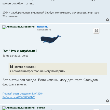
конце октября только.
100л - расборы еспеи, вишневый барбус, моллинезии, меченосцы, анцитрус
20л - вишни
RendeaL
Основатель
Re: Что с анубами?
С
06 окт 2015, 09:59
о
о
б
efimka писал(а):
щ
е
к сожалениюфосфор не могу померить
н
и
е
Вот в этом вся засада. Если хочешь, могу дать тест. Стопудов
фосфата много.
Первый опыт создания NA/ 320л
Работаю в ARS CREATIVE
efimka