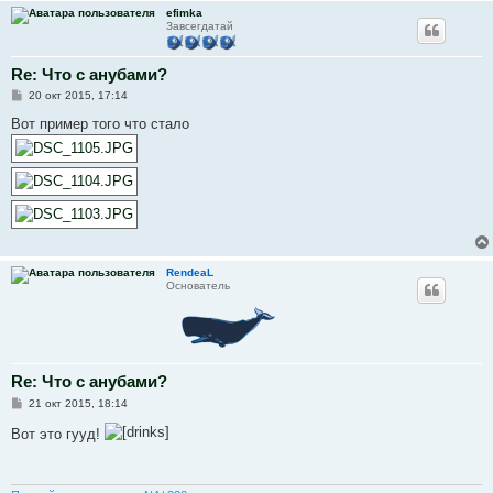
efimka
Завсегдатай
Re: Что с анубами?
С
20 окт 2015, 17:14
о
о
Вот пример того что стало
б
щ
е
н
и
е
RendeaL
Основатель
Re: Что с анубами?
С
21 окт 2015, 18:14
о
о
Вот это гууд!
б
щ
е
н