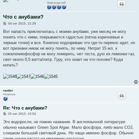
Завсегдатай
Что с анубами?
С
04 окт 2015, 21:29
о
о
Вот напасть приключилась с моими анубами, уже месяц не могу
б
понять что с ними, покрываются гадостью (пятна коричневые и
щ
е
черные точки) и все. Конечно подозреваю что где-то перекос идет, но
н
вот признаки никак не могу понять, по чему. Нитрат 15 мл, к
и
е
сожалениюфосфор не могу померить, нет теста, дую из лимонки газ,
свет около 0,5 ватта/литр. Гуру, кто знает на что похоже? Куда
копать?
rastler
Новичок
Re: Что с анубами?
С
05 окт 2015, 15:53
о
о
Это водоросли, не помню название. В англоязычной литературе
б
обычно называют Green Spot Algae. Мало фосфора, либо мало CO2,
щ
е
слишком большой световой день. Но чаще именно фосфор. Обычно
н
такие штуки растут на медленно растущих.