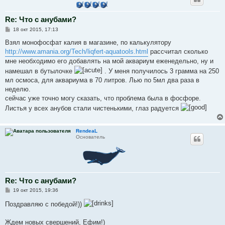
Re: Что с анубами?
С
18 окт 2015, 17:13
о
о
Взял монофосфат калия в магазине, по калькулятору
б
http://www.amania.org/Tech/liqfert-aquatools.html
рассчитал сколько
щ
е
мне необходимо его добавлять на мой аквариум еженедельно, ну и
н
намешал в бутылочке
. У меня получилось 3 грамма на 250
и
е
мл осмоса, для аквариума в 70 литров. Лью по 5мл два раза в
неделю.
сейчас уже точно могу сказать, что проблема была в фосфоре.
Листья у всех анубов стали чистенькими, глаз радуется
RendeaL
Основатель
Re: Что с анубами?
С
19 окт 2015, 19:36
о
о
Поздравляю с победой!))
б
щ
е
Ждем новых свершений, Ефим!)