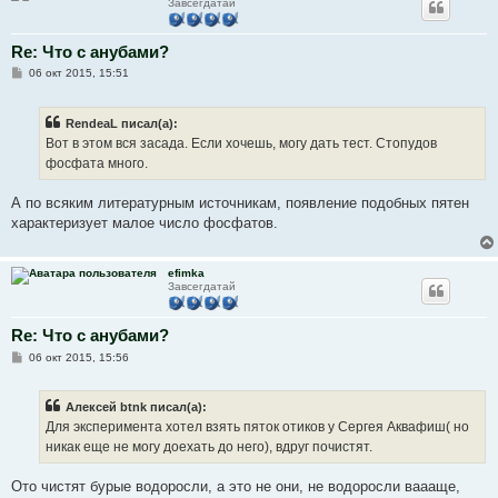
Завсегдатай
Re: Что с анубами?
С
06 окт 2015, 15:51
о
о
б
RendeaL писал(а):
щ
е
Вот в этом вся засада. Если хочешь, могу дать тест. Стопудов
н
фосфата много.
и
е
А по всяким литературным источникам, появление подобных пятен
характеризует малое число фосфатов.
efimka
Завсегдатай
Re: Что с анубами?
С
06 окт 2015, 15:56
о
о
б
Алексей btnk писал(а):
щ
е
Для эксперимента хотел взять пяток отиков у Сергея Аквафиш( но
н
никак еще не могу доехать до него), вдруг почистят.
и
е
Ото чистят бурые водоросли, а это не они, не водоросли ваааще,