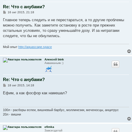
Re: Что с анубами?
С
16 окт 2015, 21:18
о
о
Главное теперь следить и не перестараться, а то другие проблемы
б
можно получить. Как заметите остановку в росте при прежних
щ
е
остальных условиях, то сразу уменьшайте дозу. И за нитратами
н
следите, что бы не обнулились.
и
е
Мой опыт
http://aquascape.space
Алексей btnk
Акваманьяк :)
Re: Что с анубами?
С
18 окт 2015, 14:18
о
о
Ефим, а как фосфор как намешал?
б
щ
е
н
и
100л - расборы еспеи, вишневый барбус, моллинезии, меченосцы, анцитрус
е
20л - вишни
efimka
Завсегдатай