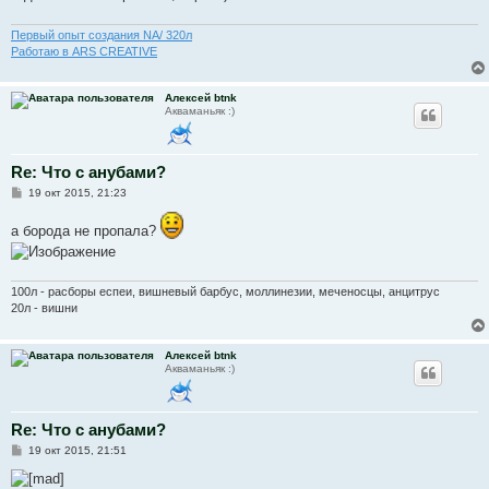
н
и
е
Первый опыт создания NA/ 320л
Работаю в ARS CREATIVE
Алексей btnk
Акваманьяк :)
Re: Что с анубами?
С
19 окт 2015, 21:23
о
о
а борода не пропала?
б
щ
е
н
и
100л - расборы еспеи, вишневый барбус, моллинезии, меченосцы, анцитрус
е
20л - вишни
Алексей btnk
Акваманьяк :)
Re: Что с анубами?
С
19 окт 2015, 21:51
о
о
б