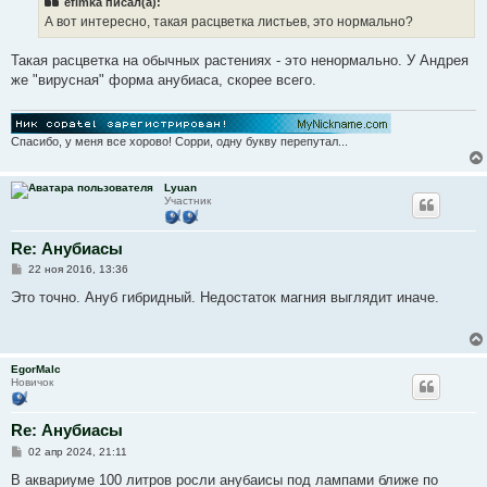
efimka писал(а):
щ
е
А вот интересно, такая расцветка листьев, это нормально?
н
и
е
Такая расцветка на обычных растениях - это ненормально. У Андрея
же "вирусная" форма анубиаса, скорее всего.
Спасибо, у меня все хорово! Сорри, одну букву перепутал...
Lyuan
Участник
Re: Анубиасы
С
22 ноя 2016, 13:36
о
о
Это точно. Ануб гибридный. Недостаток магния выглядит иначе.
б
щ
е
н
и
EgorMalc
е
Новичок
Re: Анубиасы
С
02 апр 2024, 21:11
о
о
В аквариуме 100 литров росли анубаисы под лампами ближе по