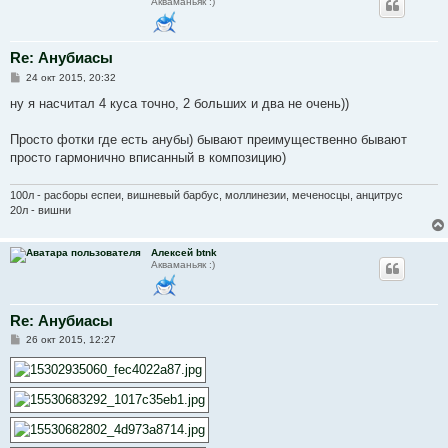
Акваманьяк :)
Re: Анубиасы
С
24 окт 2015, 20:32
о
о
ну я насчитал 4 куса точно, 2 больших и два не очень))
б
щ
е
Просто фотки где есть анубы) бывают преимущественно бывают
н
просто гармонично вписанный в композицию)
и
е
100л - расборы еспеи, вишневый барбус, моллинезии, меченосцы, анцитрус
20л - вишни
Алексей btnk
Акваманьяк :)
Re: Анубиасы
С
26 окт 2015, 12:27
о
о
б
щ
е
н
и
е