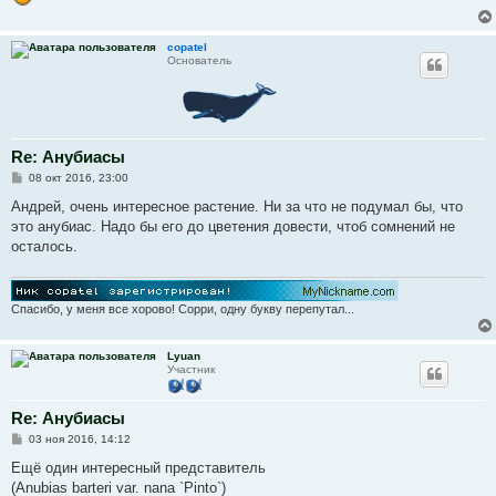
е
copatel
Основатель
Re: Анубиасы
С
08 окт 2016, 23:00
о
о
Андрей, очень интересное растение. Ни за что не подумал бы, что
б
это анубиас. Надо бы его до цветения довести, чтоб сомнений не
щ
е
осталось.
н
и
е
Спасибо, у меня все хорово! Сорри, одну букву перепутал...
Lyuan
Участник
Re: Анубиасы
С
03 ноя 2016, 14:12
о
о
Ещё один интересный представитель
б
(Anubias barteri var. nana `Pinto`)
щ