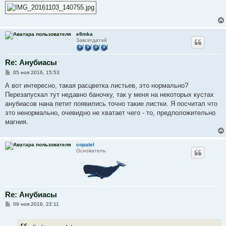
е
н
и
е
efimka
Завсегдатай
Re: Анубиасы
С
05 ноя 2016, 15:53
о
о
А вот интересно, такая расцветка листьев, это нормально?
б
Перезапускал тут недавно баночку, так у меня на некоторых кустах
щ
е
анубиасов нана петит появились точно такие листки. Я посчитал что
н
это ненормально, очевидно не хватает чего - то, предположительно
и
е
магния.
copatel
Основатель
Re: Анубиасы
С
09 ноя 2016, 22:11
о
о
б