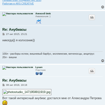
Первый опыт создания NA/ 320л
Работаю в ARS CREATIVE
Алексей btnk
Акваманьяк :)
Re: Анубиасы
С
27 окт 2015, 15:21
о
о
никогда)) я колхозник))
б
щ
е
н
и
100л - расборы еспеи, вишневый барбус, моллинезии, меченосцы, анцитрус
е
20л - вишни
Lyuan
Участник
Re: Анубиасы
С
08 окт 2016, 19:16
о
о
б
щ
Вот такой интересный анубиас достался мне от Александра Петрова
е
н
и