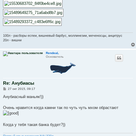
100л - расборы еспеи, вишневый барбус, моллинезии, меченосцы, анцитрус
20л - вишни
RendeaL
Основатель
Re: Анубиасы
С
27 окт 2015, 09:17
о
о
Анубиасный маньяк!))
б
щ
е
Очень нравится когда камни так по чуть чуть мхом обрастают
н
и
е
Когда у тебя такая банка будет?))