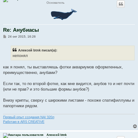
Основатель
Re: Анубиасы
С
24 окт 2015, 16:26
о
о
б
Алексей btnk писал(а):
щ
е
непонял
н
и
е
как я понял, ты выставляешь фотки аквариумов оформленных,
преимущественно, анубами?
Если так, то по второй фотке, как мне видится, анубов то и нет почти
(или не прав? и это большие формы анубов?)
Внизу крипты, сверху с широкими листами - похоже спатифиллумы и
папортники рядом.
Первый опыт создания NA/ 320л
Работаю в ARS CREATIVE
Алексей btnk