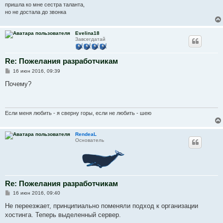
и
пришла ко мне сестра таланта,
е
но не достала до звонка
Evelina18
Завсегдатай
Re: Пожелания разработчикам
С
16 июн 2016, 09:39
о
о
Почему?
б
щ
е
н
и
Если меня любить - я сверну горы, если не любить - шею
е
RendeaL
Основатель
Re: Пожелания разработчикам
С
16 июн 2016, 09:40
о
о
Не переезжает, принципиально поменяли подход к организации
б
хостинга. Теперь выделенный сервер.
щ
е