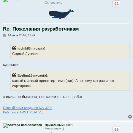
Основатель
Re: Пожелания разработчикам
С
14 июн 2016, 11:42
о
о
б
luchik83 писал(а):
щ
е
Сергей Лучинин
н
и
е
сделали
Evelina18 писал(а):
самый главный ориентир - имя (ник). А по нему как раз и нет
сортировки.
задача не быстрая, поставим в этапы работ.
Первый опыт создания NA/ 320л
Работаю в ARS CREATIVE
Прикольный Ник??
Акваманьяк :)