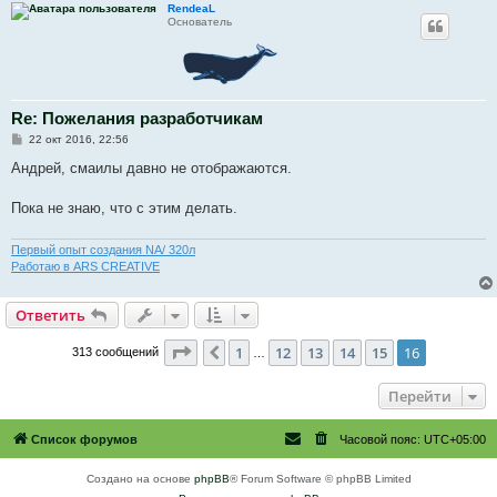
RendeaL
е
Основатель
Re: Пожелания разработчикам
С
22 окт 2016, 22:56
о
о
Андрей, смаилы давно не отображаются.
б
щ
е
Пока не знаю, что с этим делать.
н
и
е
Первый опыт создания NA/ 320л
Работаю в ARS CREATIVE
Ответить
Страница
16
из
16
1
12
13
14
15
16
Пред.
313 сообщений
…
Перейти
Список форумов
Часовой пояс:
UTC+05:00
Создано на основе
phpBB
® Forum Software © phpBB Limited