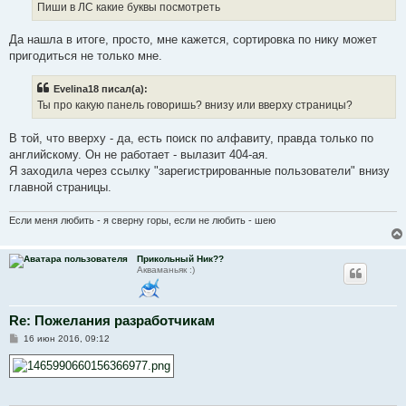
Пиши в ЛС какие буквы посмотреть
Да нашла в итоге, просто, мне кажется, сортировка по нику может
пригодиться не только мне.
Evelina18 писал(а):
Ты про какую панель говоришь? внизу или вверху страницы?
В той, что вверху - да, есть поиск по алфавиту, правда только по
английскому. Он не работает - вылазит 404-ая.
Я заходила через ссылку "зарегистрированные пользователи" внизу
главной страницы.
Если меня любить - я сверну горы, если не любить - шею
Прикольный Ник??
Акваманьяк :)
Re: Пожелания разработчикам
С
16 июн 2016, 09:12
о
о
б
щ
е
н