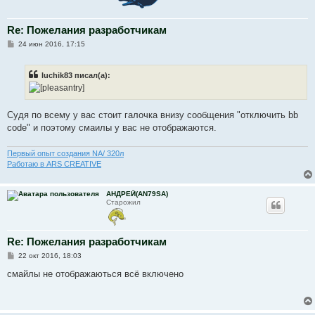
Re: Пожелания разработчикам
С
24 июн 2016, 17:15
о
о
б
luchik83 писал(а):
щ
е
н
и
е
Судя по всему у вас стоит галочка внизу сообщения "отключить bb
code" и поэтому смаилы у вас не отображаются.
Первый опыт создания NA/ 320л
Работаю в ARS CREATIVE
АНДРЕЙ(AN79SA)
Старожил
Re: Пожелания разработчикам
С
22 окт 2016, 18:03
о
о
смайлы не отображаються всё включено
б
щ
е
н
и