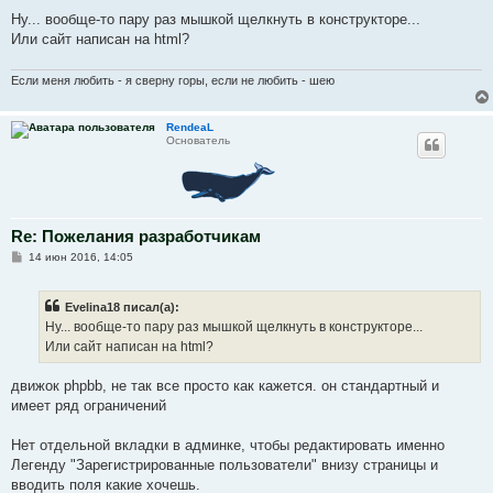
и
е
Ну... вообще-то пару раз мышкой щелкнуть в конструкторе...
Или сайт написан на html?
Если меня любить - я сверну горы, если не любить - шею
RendeaL
Основатель
Re: Пожелания разработчикам
С
14 июн 2016, 14:05
о
о
б
Evelina18 писал(а):
щ
е
Ну... вообще-то пару раз мышкой щелкнуть в конструкторе...
н
Или сайт написан на html?
и
е
движок phpbb, не так все просто как кажется. он стандартный и
имеет ряд ограничений
Нет отдельной вкладки в админке, чтобы редактировать именно
Легенду "Зарегистрированные пользователи" внизу страницы и
вводить поля какие хочешь.