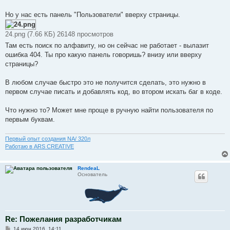
Но у нас есть панель "Пользователи" вверху страницы.
24.png (7.66 КБ) 26148 просмотров
Там есть поиск по алфавиту, но он сейчас не работает - вылазит
ошибка 404. Ты про какую панель говоришь? внизу или вверху
страницы?
В любом случае быстро это не получится сделать, это нужно в
первом случае писать и добавлять код, во втором искать баг в коде.
Что нужно то? Может мне проще в ручную найти пользователя по
первым буквам.
Первый опыт создания NA/ 320л
Работаю в ARS CREATIVE
RendeaL
Основатель
Re: Пожелания разработчикам
С
14 июн 2016, 14:11