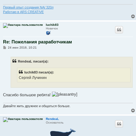
н
и
Первый опыт создания NA/ 320л
е
Работаю в ARS CREATIVE
luchik83
Новичок
Re: Пожелания разработчикам
С
24 июн 2016, 10:21
о
о
б
RendeaL писал(а):
щ
е
н
luchik83 писал(а):
и
е
Сергей Лучинин
Спасибо большое ребята!
Давайте жить дружнее и общаться больше.
RendeaL
Основатель