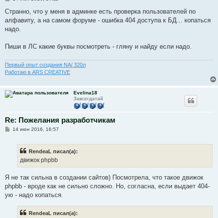
о
о
Странно, что у меня в админке есть проверка пользователей по
б
алфавиту, а на самом форуме - ошибка 404 доступа к БД... копаться
щ
е
надо.
н
и
е
Пиши в ЛС какие буквы посмотреть - гляну и найду если надо.
Первый опыт создания NA/ 320л
Работаю в ARS CREATIVE
Evelina18
Завсегдатай
Re: Пожелания разработчикам
С
14 июн 2016, 16:57
о
о
б
RendeaL писал(а):
щ
е
движок phpbb
н
и
е
Я не так сильна в создании сайтов) Посмотрела, что такое движок
phpbb - вроде как не сильно сложно. Но, согласна, если выдает 404-
ую - надо копаться.
RendeaL писал(а):