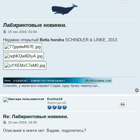
Лабиринтовые новинки.
С
15 сен 2016, 01:04
о
о
Недавно открытый
Betta hendra
SCHINDLER & LINKE, 2013.
б
щ
е
н
и
е
Спасибо, у меня все хорово! Сорри, одну букву перепутал...
Evelina18
Завсегдатай
Re: Лабиринтовые новинки.
С
15 сен 2016, 16:36
о
о
Описания в инете нет. Вадим, поделитесь?
б
щ