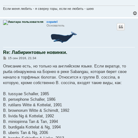
е
н
и
Если меня любить - я сверну горы, если не любить - шею
е
copatel
Основатель
Re: Лабиринтовые новинки.
С
15 сен 2016, 21:34
о
о
Описание есть, но только на английском языке. Если вкратце, то
б
рыба обнаружена на Борнео в реке Sabangau, которая берет свое
щ
е
начало в торфяных болотах. Относится к группе B. coccina, в
н
которую, кроме собственно B. coccina, входят такие виды, как:
и
е
B. tussyae Schaller, 1985
B. persephone Schaller, 1986
B. rutilans Witte & Kottelat, 1991
B. brownorum Witte & Schimdt, 1992
B. livida Ng & Kottelat, 1992
B. miniopinna Tan & Tan, 1994
B. burdigala Kottelat & Ng, 1994
B. uberis Tan & Ng, 2006