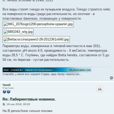
B. hendra Schindler & Linke, 2013
Все виды строят гнездо из пузырьков воздуха. Гнездо строится либо
на поверхности воды среди растительности, но охотнее - в
пластиковых баночках, плавающих у поверхности.
Параметры воды, измеренные в типовой местности в мае 2011,
составляли: рН около 4,0, проводимость - 6 мкСм/см, температура
воды 28,5 ° C. Глубины, где найден Betta hendra, составляли от 5 до
50 см, по берегам - густая растительность.
Спасибо, у меня все хорово! Сорри, одну букву перепутал...
Чапай
Участник
Re: Лабиринтовые новинки.
С
19 сен 2016, 00:20
о
о
На B.persechone сильно похожи.
б