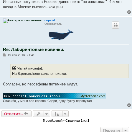
Из винных петушков в Россию давно никто "не заплывал". 4-5 лет
щ
е
назад в Москве имелись кокцины.
н
и
е
copatel
Основатель
Re: Лабиринтовые новинки.
С
19 сен 2016, 21:41
о
о
б
Чапай писал(а):
щ
е
На B.persechone сильно похожи.
н
и
е
Согласен, но персефоны потемнее будут.
Спасибо, у меня все хорово! Сорри, одну букву перепутал...
Ответить
5 сообщений • Страница
1
из
1
Перейти