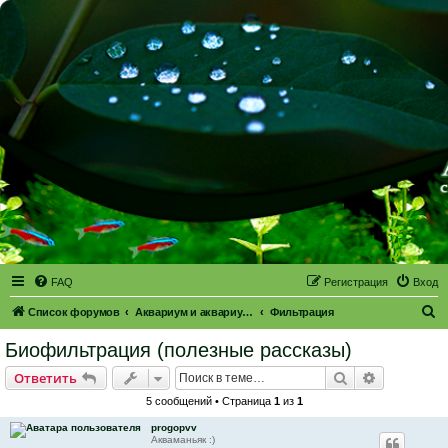
FAQ
Регистрация
Вход
П
Список форумов
Аквариум и аквариумное оборудование
Фильтрация
о
Биофильтрация (полезные рассказы)
и
Поиск
Расширен
Ответить
с
5 сообщений • Страница
1
из
1
к
progopvv
Акваманьяк :)