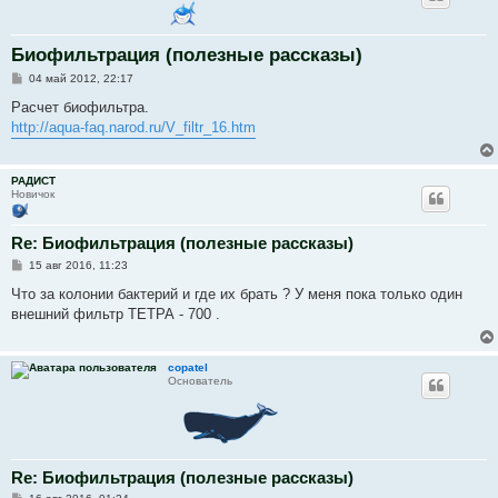
Биофильтрация (полезные рассказы)
С
04 май 2012, 22:17
о
о
Расчет биофильтра.
б
http://aqua-faq.narod.ru/V_filtr_16.htm
щ
е
н
и
РАДИСТ
е
Новичок
Re: Биофильтрация (полезные рассказы)
С
15 авг 2016, 11:23
о
о
Что за колонии бактерий и где их брать ? У меня пока только один
б
внешний фильтр ТЕТРА - 700 .
щ
е
н
и
copatel
е
Основатель
Re: Биофильтрация (полезные рассказы)
С