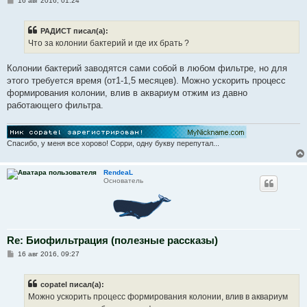
16 авг 2016, 01:24
о
о
б
РАДИСТ писал(а):
щ
е
Что за колонии бактерий и где их брать ?
н
и
е
Колонии бактерий заводятся сами собой в любом фильтре, но для
этого требуется время (от1-1,5 месяцев). Можно ускорить процесс
формирования колонии, влив в аквариум отжим из давно
работающего фильтра.
Спасибо, у меня все хорово! Сорри, одну букву перепутал...
RendeaL
Основатель
Re: Биофильтрация (полезные рассказы)
С
16 авг 2016, 09:27
о
о
б
copatel писал(а):
щ
е
Можно ускорить процесс формирования колонии, влив в аквариум
н