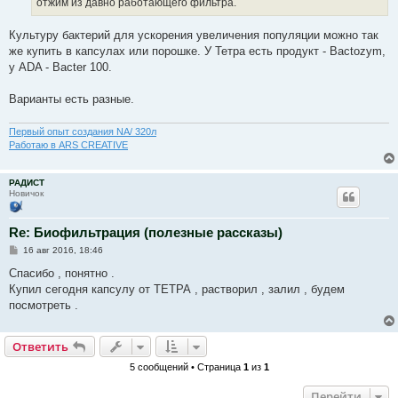
отжим из давно работающего фильтра.
и
е
Культуру бактерий для ускорения увеличения популяции можно так
же купить в капсулах или порошке. У Тетра есть продукт - Bactozym,
у ADA - Bacter 100.
Варианты есть разные.
Первый опыт создания NA/ 320л
Работаю в ARS CREATIVE
РАДИСТ
Новичок
Re: Биофильтрация (полезные рассказы)
С
16 авг 2016, 18:46
о
о
Спасибо , понятно .
б
Купил сегодня капсулу от ТЕТРА , растворил , залил , будем
щ
е
посмотреть .
н
и
е
Ответить
5 сообщений • Страница
1
из
1
Перейти