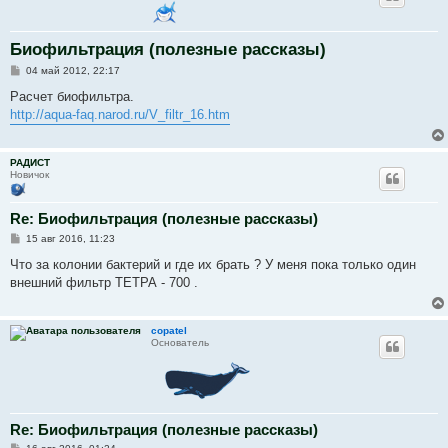
Биофильтрация (полезные рассказы)
С
04 май 2012, 22:17
о
о
Расчет биофильтра.
б
http://aqua-faq.narod.ru/V_filtr_16.htm
щ
е
н
и
РАДИСТ
е
Новичок
Re: Биофильтрация (полезные рассказы)
С
15 авг 2016, 11:23
о
о
Что за колонии бактерий и где их брать ? У меня пока только один
б
внешний фильтр ТЕТРА - 700 .
щ
е
н
и
copatel
е
Основатель
Re: Биофильтрация (полезные рассказы)
С