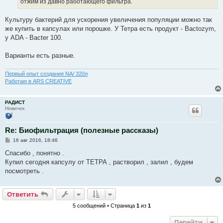
отжим из давно работающего фильтра.
и
е
Культуру бактерий для ускорения увеличения популяции можно так
же купить в капсулах или порошке. У Тетра есть продукт - Bactozym,
у ADA - Bacter 100.
Варианты есть разные.
Первый опыт создания NA/ 320л
Работаю в ARS CREATIVE
РАДИСТ
Новичок
Re: Биофильтрация (полезные рассказы)
С
16 авг 2016, 18:46
о
о
Спасибо , понятно .
б
Купил сегодня капсулу от ТЕТРА , растворил , залил , будем
щ
е
посмотреть .
н
и
е
Ответить
5 сообщений • Страница
1
из
1
Перейти