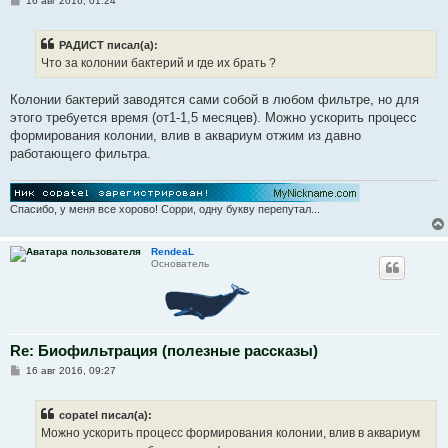
16 авг 2016, 01:24
о
о
б
РАДИСТ писал(а):
щ
е
Что за колонии бактерий и где их брать ?
н
и
е
Колонии бактерий заводятся сами собой в любом фильтре, но для
этого требуется время (от1-1,5 месяцев). Можно ускорить процесс
формирования колонии, влив в аквариум отжим из давно
работающего фильтра.
Спасибо, у меня все хорово! Сорри, одну букву перепутал...
RendeaL
Основатель
Re: Биофильтрация (полезные рассказы)
С
16 авг 2016, 09:27
о
о
б
copatel писал(а):
щ
е
Можно ускорить процесс формирования колонии, влив в аквариум
н