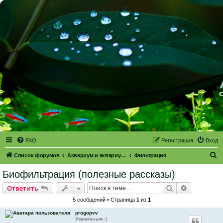
FAQ
Регистрация
Вход
П
Список форумов
Аквариум и аквариумное оборудование
Фильтрация
о
Биофильтрация (полезные рассказы)
и
Поиск
Расширен
Ответить
с
5 сообщений • Страница
1
из
1
к
progopvv
Акваманьяк :)