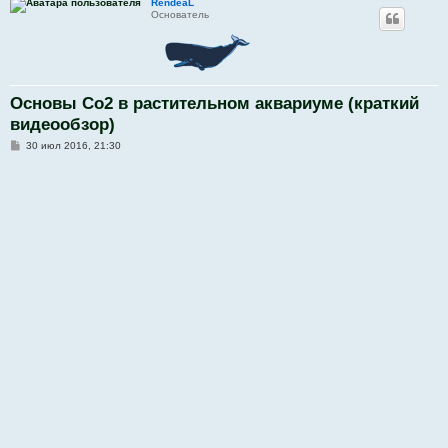
RendeaL
Основатель
Основы Со2 в растительном аквариуме (краткий
видеообзор)
С
30 июл 2016, 21:30
о
о
б
щ
е
н
и
е