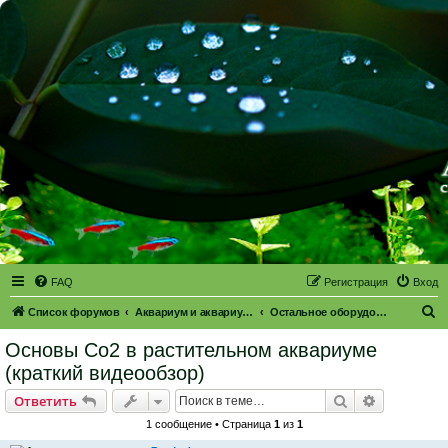
FAQ
Регистрация
Вход
П
Список форумов
Аквариум и аквариумное оборудование
Остальное оборудование
о
Основы Со2 в растительном аквариуме
и
(краткий видеообзор)
с
Поиск
Расширен
Ответить
к
1 сообщение • Страница
1
из
1