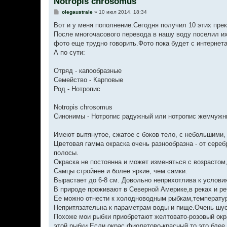
Notropis chrosomus
С
olegaustrale
»
10 июл 2014, 18:34
о
о
Вот и у меня пополнение.Сегодня получил 10 этих пре
б
После многочасового перевода в нашу воду поселил их
щ
е
фото еще трудно говорить.Фото пока будет с интернета
н
А по сути:
и
е
Отряд - капообразные
Семейство - Карповые
Род - Нотропис
Notropis chrosomus
Синонимы - Нотропис радужный или нотропис жемчужн
Имеют вытянутое, сжатое с боков тело, с небольшими,
Цветовая гамма окраска очень разнообразна - от сереб
полосы.
Окраска не постоянна и может изменяться с возрастом
Самцы стройнее и более яркие, чем самки.
Вырастает до 6-8 см. Довольно неприхотлива к услови
В природе проживают в Северной Америке,в реках и р
Ее можно отнести к холодноводным рыбкам,температур
Непритязательна к параметрам воды и пище.Очень шуст
Похоже мои рыбки приобретают желтовато-розовый окра
этой рыбки.Если окрас фиолетово-красный,то это бле