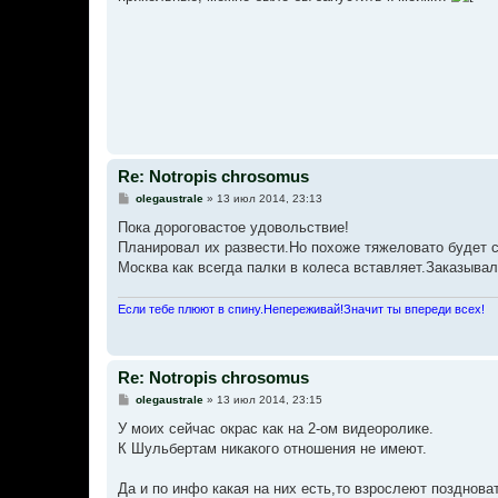
б
щ
е
н
и
е
Re: Notropis chrosomus
С
olegaustrale
»
13 июл 2014, 23:13
о
о
Пока дороговастое удовольствие!
б
Планировал их развести.Но похоже тяжеловато будет с
щ
е
Москва как всегда палки в колеса вставляет.Заказывал
н
и
е
Если тебе плюют в спину.Непереживай!Значит ты впереди всех!
Re: Notropis chrosomus
С
olegaustrale
»
13 июл 2014, 23:15
о
о
У моих сейчас окрас как на 2-ом видеоролике.
б
К Шульбертам никакого отношения не имеют.
щ
е
н
Да и по инфо какая на них есть,то взрослеют поздноват
и