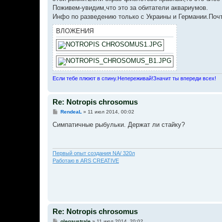
Поживем-увидим,что это за обитатели аквариумов.
Инфо по разведению только с Украины и Германии.Почт
ВЛОЖЕНИЯ
Если тебе плюют в спину.Непереживай!Значит ты впереди всех!
Re: Notropis chrosomus
С
RendeaL
»
11 июл 2014, 00:02
о
о
Симпатичные рыбульки. Держат ли стайку?
б
щ
е
н
и
Первый опыт создания NA/ 320л
е
Работаю в ARS CREATIVE
Re: Notropis chrosomus
С
olegaustrale
»
11 июл 2014, 20:02