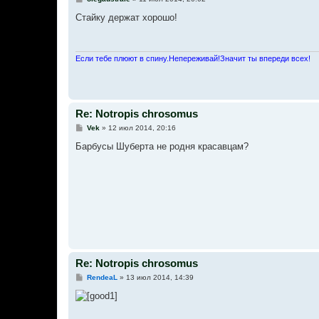
о
о
Стайку держат хорошо!
б
щ
е
н
и
Если тебе плюют в спину.Непереживай!Значит ты впереди всех!
е
Re: Notropis chrosomus
С
Vek
»
12 июл 2014, 20:16
о
о
Барбусы Шуберта не родня красавцам?
б
щ
е
н
и
е
Re: Notropis chrosomus
С
RendeaL
»
13 июл 2014, 14:39
о
о
б
щ