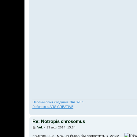
Первый опыт создания NA/ 320л
Работаю в ARS CREATIVE
Re: Notropis chrosomus
С
Vek
»
13 июл 2014, 15:34
о
о
прикольные, можно было бы запустить к моим...