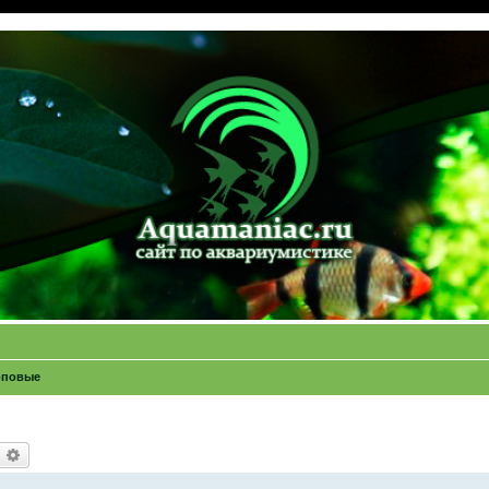
рповые
оиск
Расширенный поиск