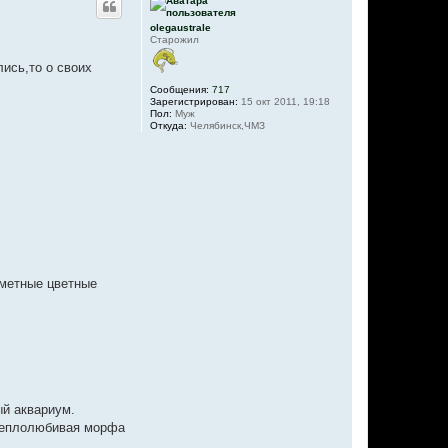
olegaustrale
Старожил
ись,то о своих
Сообщения:
717
Зарегистрирован:
15 окт 2011, 19:18
Пол:
Муж
Откуда:
Челябинск,ЧМЗ
аметные цветные
ый аквариум.
 теплолюбивая морфа