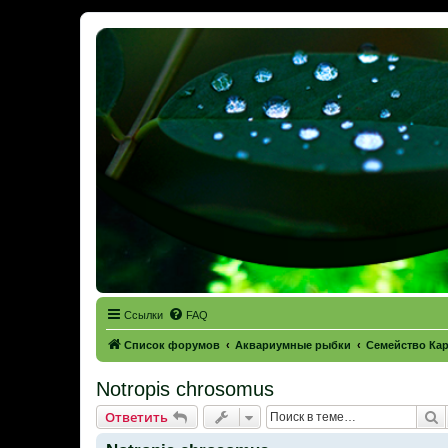
Ссылки
FAQ
Список форумов
Аквариумные рыбки
Семейство Ка
Notropis chrosomus
П
Ответить