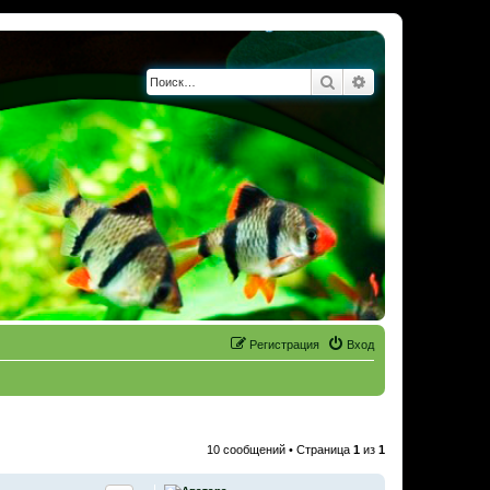
Поиск
Расширенный по
Регистрация
Вход
10 сообщений • Страница
1
из
1