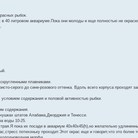
красных рыбок.
 в 40 литровом аквариуме.Пока они молоды и еще полностью не окрасил
.
ый.
 скругленными плавниками.
ристо-серого до сине-розового оттенка. Вдоль всего корпуса проходят з
, условием содержания и половой активностью рыбки.
ям содержания.
ечушках штатов Алабама,Джорджия и Тенесси.
а воды 10-25.
рая.Я пока их посади в аквариум 40х40х45(h),но желательно удлиненн
с,стресс потихоньку проходит.Этот окрас еще и говорит,что это более
е холодноводная морфа.