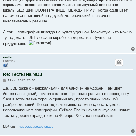
н
зеркалами, позволяющее сравнивать тестируемый цвет и цвет
и
е
шкалы БЕЗ ШИРОКОЙ ГРАНИЦЫ МЕЖДУ НИМИ. Когда один цвет
наложен аппликацией на другой, человеческий глаз очень
чувствителен к разнице.
А так... полиграфия никогда не будет удобной. Максимум, что можно
тут сделать - JBL-левская коробочка-держалка. Лучше не
придумаешь.
rastler
Новичок
Re: Тесты на NO3
С
12 окт 2015, 23:38
о
о
Да, JBL даже с «держалками» для баночек не удобен. Там цвет
б
более насыщений, чем на эталоне. Про полиграфию не спорю, но у
щ
е
Sera в этом плане хорошо сравнивать, просто очень большой
н
разброс делений. Вероятно, с меньшим сложно сделать уже с
и
е
использованием полиграфии. Сейчас Eheim начал выпускать новые
тесты, дорогие правда, около 40 евро. Хочу их попробовать.
Мой опыт
http://aquascape.space