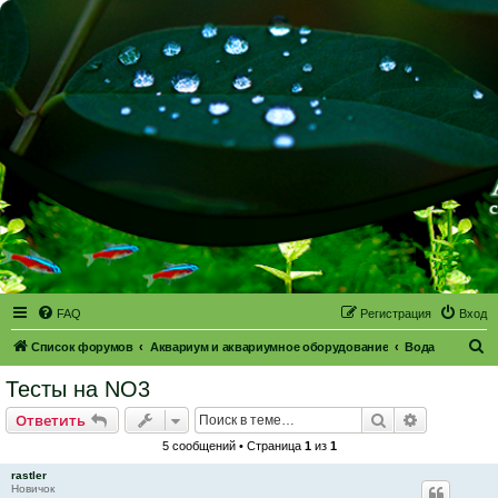
FAQ
Регистрация
Вход
П
Список форумов
Аквариум и аквариумное оборудование
Вода
о
Тесты на NO3
и
Поиск
Расширен
Ответить
с
5 сообщений • Страница
1
из
1
к
rastler
Новичок