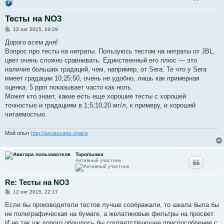
Тесты на NO3
С
12 окт 2015, 19:29
о
о
Дорого всем дня!
б
Вопрос про тесты на нитраты. Пользуюсь тестом на нитраты от JBL,
щ
е
цвет очень сложно сравнивать. Единственный его плюс — это
н
наличие больших градаций, чем, например, от Sera. Те что у Sera
и
е
имеет градации 10;25;50, очень не удобно, лишь как примерная
оценка. 5 ppm показывает часто как ноль.
Может кто знает, какие есть еще хорошие тесты с хорошей
точностью и градациям в 1;5;10;20 мг/л, к примеру, и хорошей
читаемостью.
Мой опыт
http://aquascape.space
Торопыжка
Активный участник
Re: Тесты на NO3
С
12 окт 2015, 22:17
о
о
Если бы производители тестов лучше соображали, то шкала была бы
б
не полиграфическая на бумаге, а желатиновые фильтры на просвет.
щ
е
И не так уж дорого обошлось бы соответствующее приспособление с