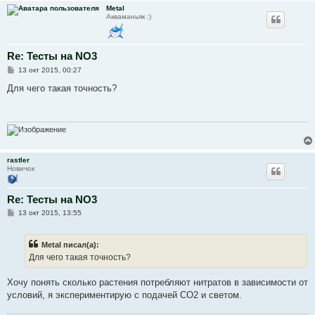
Metal
Акваманьяк :)
Re: Тесты на NO3
С
13 окт 2015, 00:27
о
о
Для чего такая точность?
б
щ
е
н
и
е
rastler
Новичок
Re: Тесты на NO3
С
13 окт 2015, 13:55
о
о
б
Metal писал(а):
щ
е
Для чего такая точность?
н
и
е
Хочу понять сколько растения потребляют нитратов в зависимости от
условий, я экспериментирую с подачей CO2 и светом.