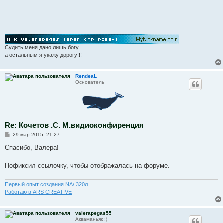
Судить меня дано лишь богу...
а остальным я укажу дорогу!!!
RendeaL
Основатель
Re: Кочетов .С. М.видиоконфиренция
С
29 мар 2015, 21:27
о
о
Спасибо, Валера!
б
щ
е
Пофиксил ссылочку, чтобы отображалась на форуме.
н
и
е
Первый опыт создания NA/ 320л
Работаю в ARS CREATIVE
valerapegas55
Акваманьяк :)