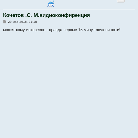
Кочетов .С. М.видиоконфиренция
С
29 мар 2015, 21:18
о
о
может кому интересно - правда первые 15 минут звук ни ахти!
б
щ
е
н
и
е