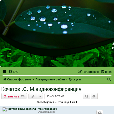
FAQ
Регистрация
Вход
П
Список форумов
Аквариумные рыбки
Дискусы
о
Кочетов .С. М.видиоконфиренция
и
Поиск
Расширен
Ответить
с
3 сообщения • Страница
1
из
1
к
valerapegas55
Акваманьяк :)