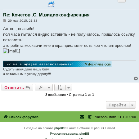
Re: Кочетов .С. М.видиоконфиренция
С
29 мар 2015, 21:33
о
о
Антон , спасибо!
б
пол часа пытался видио вставить - не получилось, пришлось ссылку
щ
е
вставлять!
н
это ребята москвичи мне вчера прислали- есть кое что интересное!
и
е
Судить меня дано лишь богу...
а остальным я укажу дорогу!!!
Ответить
3 сообщения • Страница
1
из
1
Перейти
Список форумов
Часовой пояс:
UTC+05:00
Создано на основе
phpBB
® Forum Software © phpBB Limited
Русская поддержка phpBB