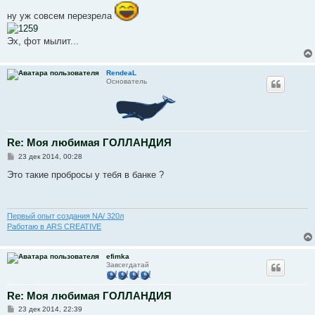
ну уж совсем перезрела
Эх, фот мылит...
RendeaL
Основатель
Re: Моя любимая ГОЛЛАНДИЯ
С
23 дек 2014, 00:28
о
о
Это такие пробросы у тебя в банке ?
б
щ
е
н
и
Первый опыт создания NA/ 320л
е
Работаю в ARS CREATIVE
efimka
Завсегдатай
Re: Моя любимая ГОЛЛАНДИЯ
С
23 дек 2014, 22:39