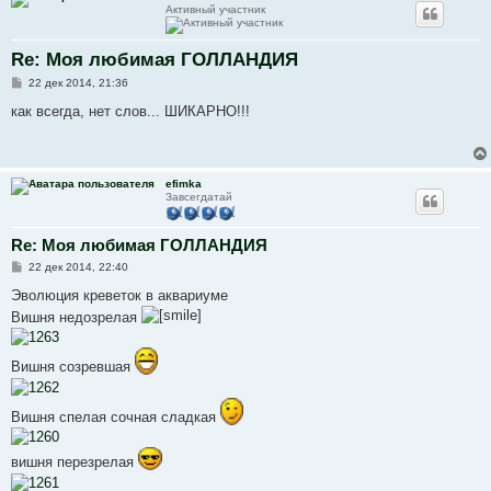
Активный участник
Re: Моя любимая ГОЛЛАНДИЯ
С
22 дек 2014, 21:36
о
о
как всегда, нет слов... ШИКАРНО!!!
б
щ
е
н
и
efimka
е
Завсегдатай
Re: Моя любимая ГОЛЛАНДИЯ
С
22 дек 2014, 22:40
о
о
Эволюция креветок в аквариуме
б
Вишня недозрелая
щ
е
н
и
Вишня созревшая
е
Вишня спелая сочная сладкая
вишня перезрелая