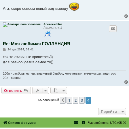
о
о
б
Ага, скоро совсем новый вид выведу
щ
е
н
и
Алексей btnk
е
Акваманьяк :)
Re: Моя любимая ГОЛЛАНДИЯ
С
24 дек 2014, 08:41
о
о
так то отличные криветосы))
б
для разнообразия самое то))
щ
е
н
и
100л - расборы еспеи, вишневый барбус, моллинезии, меченосцы, анцитрус
е
20л - вишни
Ответить
1
2
3
4
Пред.
65 сообщений
Перейти
Список форумов
Часовой пояс:
UTC+05:00