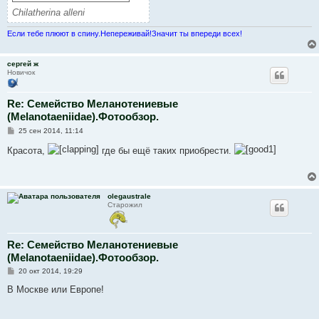
Chilatherina alleni
Если тебе плюют в спину.Непереживай!Значит ты впереди всех!
сергей ж
Новичок
Re: Семейство Меланотениевые
(Melanotaeniidae).Фотообзор.
С
25 сен 2014, 11:14
о
о
Красота,
где бы ещё таких приобрести.
б
щ
е
н
и
olegaustrale
е
Старожил
Re: Семейство Меланотениевые
(Melanotaeniidae).Фотообзор.
С
20 окт 2014, 19:29
о
о
В Москве или Европе!
б
щ
е