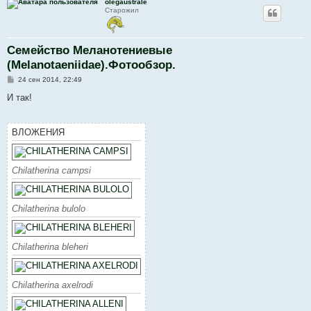
olegaustrale
Старожил
Семейство Меланотениевые
(Melanotaeniidae).Фотообзор.
С
24 сен 2014, 22:49
о
о
И так!
б
щ
е
н
ВЛОЖЕНИЯ
и
е
Chilatherina campsi
Chilatherina bulolo
Chilatherina bleheri
Chilatherina axelrodi