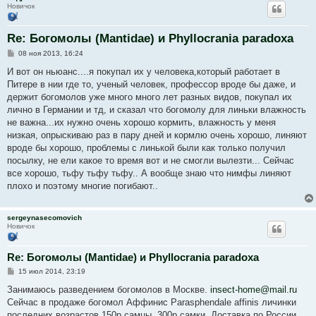
Новичок
Re: Богомолы (Mantidae) и Phyllocrania paradoxa
С
08 ноя 2013, 16:24
о
о
И вот он ньюанс....я покупал их у человека,который работает в
б
Питере в нии где то, ученый человек, профессор вроде бы даже, и
щ
е
держит богомолов уже много много лет разных видов, покупал их
н
лично в Германии и тд, и сказал что богомолу для линьки влажность
и
е
не важна...их нужно очень хорошо кормить, влажность у меня
низкая, опрыскиваю раз в пару дней и кормлю очень хорошо, линяют
вроде бы хорошо, проблемы с линькой были как только получил
посылку, не ели какое то время вот и не смогли вылезти... Сейчас
все хорошо, тьфу тьфу тьфу.. А вообще знаю что нимфы линяют
плохо и поэтому многие погибают..
sergeynasecomovich
Новичок
Re: Богомолы (Mantidae) и Phyllocrania paradoxa
С
15 июл 2014, 23:19
о
о
Занимаюсь разведением богомолов в Москве.
insect-home@mail.ru
б
Сейчас в продаже богомол Аффинис Parasphendale affinis личинки
щ
е
последних возрастов 150р самцы, 300р самки. Доставка по России