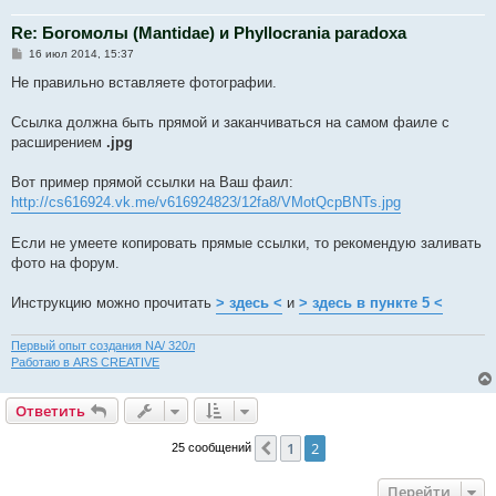
Re: Богомолы (Mantidae) и Phyllocrania paradoxa
С
16 июл 2014, 15:37
о
о
Не правильно вставляете фотографии.
б
щ
е
Ссылка должна быть прямой и заканчиваться на самом фаиле с
н
расширением
.jpg
и
е
Вот пример прямой ссылки на Ваш фаил:
http://cs616924.vk.me/v616924823/12fa8/VMotQcpBNTs.jpg
Если не умеете копировать прямые ссылки, то рекомендую заливать
фото на форум.
Инструкцию можно прочитать
> здесь <
и
> здесь в пункте 5 <
Первый опыт создания NA/ 320л
Работаю в ARS CREATIVE
Ответить
1
2
Пред.
25 сообщений
Перейти