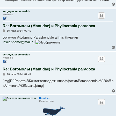
н
и
е
sergeynasecomovich
Новичок
Re: Богомолы (Mantidae) и Phyllocrania paradoxa
С
16 июл 2014, 07:42
о
о
Богомол Аффинис Parashendale affinis Личинки
б
insect-home@mail.ru
щ
е
н
и
sergeynasecomovich
е
Новичок
Re: Богомолы (Mantidae) и Phyllocrania paradoxa
С
16 июл 2014, 07:42
о
о
[img]D:\Работа\ВКонтакте\продажы\проффотки\Parasphendale%20affin
б
is\Личинка%20самка[/img]
щ
е
н
и
RendeaL
е
Основатель