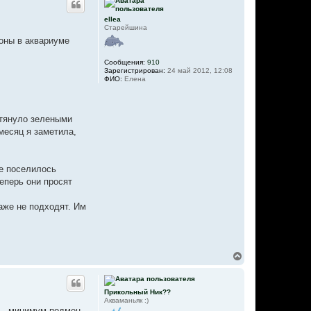
ellea
Старейшина
оны в аквариуме
Сообщения:
910
Зарегистрирован:
24 май 2012, 12:08
ФИО:
Елена
атянуло зелеными
месяц я заметила,
не поселилось
еперь они просят
аже не подходят. Им
В
е
р
н
Прикольный Ник??
у
Акваманьяк :)
т
ть, минимум подмен