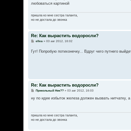
б
любоваться картиной
щ
е
н
и
пришла ко мне сестра таланта,
е
но не достала до звонка
Re: Как вырастить водоросли?
С
ellea
»
03 авг 2012, 16:02
о
о
Гут! Попробую потихонечку... Вдруг чего путнего выйд
б
щ
е
н
и
е
Re: Как вырастить водоросли?
С
Прикольный Ник??
»
03 авг 2012, 16:03
о
о
ну по идее избыток железа должен вызвать нитчатку, 
б
щ
е
н
и
пришла ко мне сестра таланта,
е
но не достала до звонка