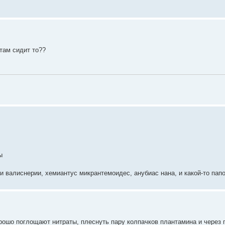
 там сидит то??
ы
 и валиснерии, хемиантус микрантемоидес, анубиас нана, и какой-то пап
рошо поглощают нитраты, плеснуть пару колпачков плантамина и через 