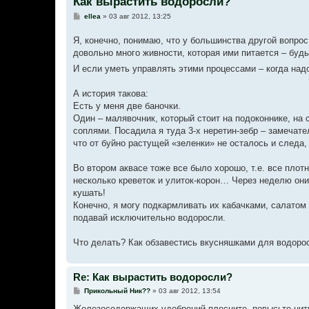
Как вырастить водоросли?
С
ellea
»
03 авг 2012, 13:25
о
о
Я, конечно, понимаю, что у большинства другой вопрос
б
щ
довольно много живности, которая ими питается – будь
е
н
И если уметь управлять этими процессами – когда надо
и
е
А история такова:
Есть у меня две баночки.
Один – малявочник, который стоит на подоконнике, на 
соплями. Посадила я туда 3-х неретин-зебр – замечате
что от буйно растущей «зеленки» не осталось и следа,
Во втором аквасе тоже все было хорошо, т.е. все плот
несколько креветок и улиток-корон… Через неделю они 
кушать!
Конечно, я могу подкармливать их кабачками, салатом 
подавай исключительно водоросли.
Что делать? Как обзавестись вкусняшками для водорос
Re: Как вырастить водоросли?
С
Прикольный Ник??
»
03 авг 2012, 13:54
о
о
Железосодержащих удобрений плесните, повысьте нитр