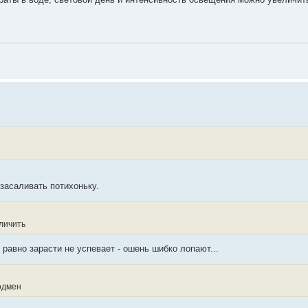
засаливать потихоньку.
личить
е равно зарасти не успевает - ошень шибко лопают...
одмен