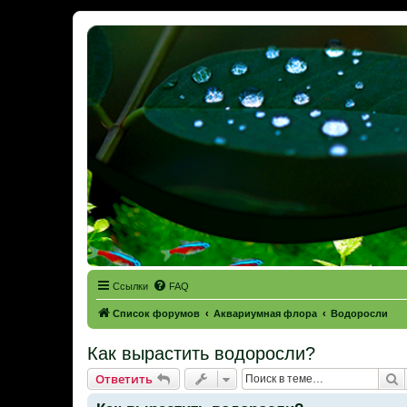
Ссылки
FAQ
Список форумов
Аквариумная флора
Водоросли
Как вырастить водоросли?
П
Ответить