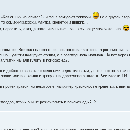
 «Как он них избавится?» и меня закидают тапками,
но с другой стор
 то сомики-присоски, улитки, креветки и прпрпр…
, наростить, а когда надо, избавиться, было бы воще замечательно.
солнышке. Все как положено: зелень покрывала стенки, а роголистник з
льно – улитки полируют стенки, а я разглядываю мальков. Но вот через 
 а улитки начали гулять в поисках еды.
но и добротно зарастало зелеными и диатомовыми, до тех пор пока там 
зачистили все камни и траву от водорослевого налета. Все блестит! И т
и прочей травой, но некоторые, например красноносые креветки, к ним д
леедов, чтобы они не разбежались в поисках еды? :?
аты в воде, световой день и интенсивность освещения можно увеличи