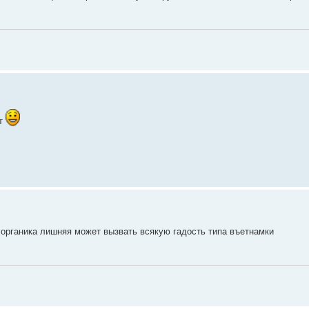
ет
а органика лишняя может вызвать всякую гадость типа въетнамки