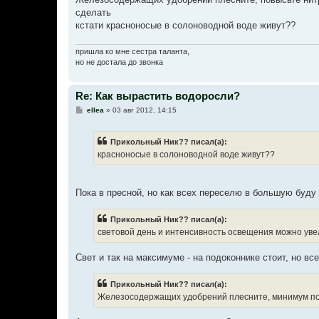
б
сделать
щ
е
кстати красноносые в солоноводной воде живут??
н
и
е
пришла ко мне сестра таланта,
но не достала до звонка
Re: Как вырастить водоросли?
С
ellea
»
03 авг 2012, 14:15
о
о
б
Прикольный Ник?? писал(а):
щ
е
красноносые в солоноводной воде живут??
н
и
е
Пока в пресной, но как всех переселю в большую буду 
Прикольный Ник?? писал(а):
световой день и интенсивность освещения можно уве
Свет и так на максимуме - на подоконнике стоит, но вс
Прикольный Ник?? писал(а):
Железосодержащих удобрений плесните, минимум п