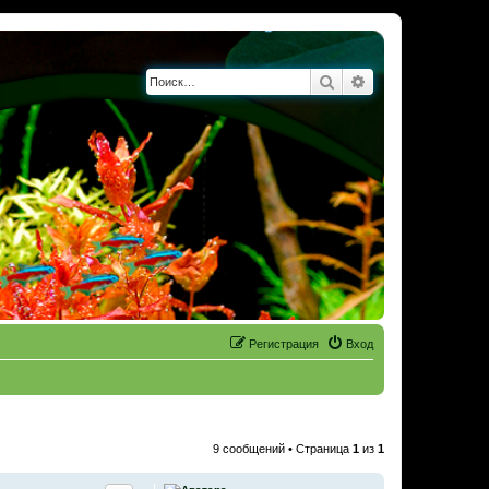
Поиск
Расширенный по
Регистрация
Вход
9 сообщений • Страница
1
из
1