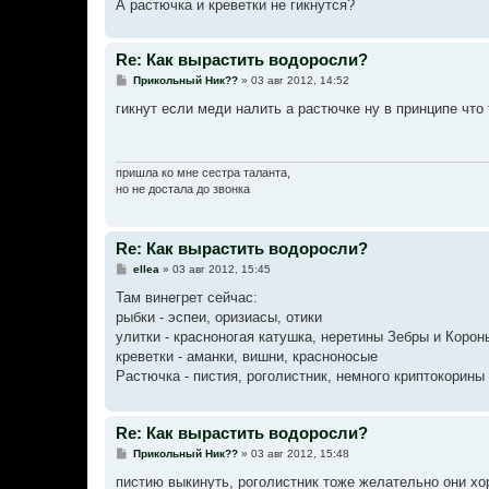
А растючка и креветки не гикнутся?
Re: Как вырастить водоросли?
С
Прикольный Ник??
»
03 авг 2012, 14:52
о
о
гикнут если меди налить а растючке ну в принципе что
б
щ
е
н
и
пришла ко мне сестра таланта,
е
но не достала до звонка
Re: Как вырастить водоросли?
С
ellea
»
03 авг 2012, 15:45
о
о
Там винегрет сейчас:
б
рыбки - эспеи, оризиасы, отики
щ
е
улитки - красноногая катушка, неретины Зебры и Корон
н
креветки - аманки, вишни, красноносые
и
е
Растючка - пистия, роголистник, немного криптокорины
Re: Как вырастить водоросли?
С
Прикольный Ник??
»
03 авг 2012, 15:48
о
о
пистию выкинуть, роголистник тоже желательно они хо