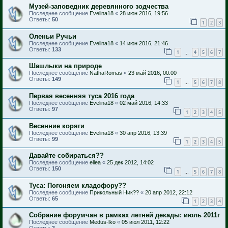
Музей-заповедник деревянного зодчества
Последнее сообщение
Evelina18
«
28 июн 2016, 19:56
Ответы:
50
1
2
3
Оленьи Ручьи
Последнее сообщение
Evelina18
«
14 июн 2016, 21:46
Ответы:
133
1
4
5
6
7
…
Шашлыки на природе
Последнее сообщение
NathaRomas
«
23 май 2016, 00:00
Ответы:
149
1
5
6
7
8
…
Первая весенняя туса 2016 года
Последнее сообщение
Evelina18
«
02 май 2016, 14:33
Ответы:
97
1
2
3
4
5
Весенние коряги
Последнее сообщение
Evelina18
«
30 апр 2016, 13:39
Ответы:
99
1
2
3
4
5
Давайте собираться??
Последнее сообщение
ellea
«
25 дек 2012, 14:02
Ответы:
150
1
5
6
7
8
…
Туса: Погоняем кладофору??
Последнее сообщение
Прикольный Ник??
«
20 апр 2012, 22:12
Ответы:
65
1
2
3
4
Собрание форумчан в рамках летней декады: июль 2011г
Последнее сообщение
Medus-lko
«
05 июл 2011, 12:22