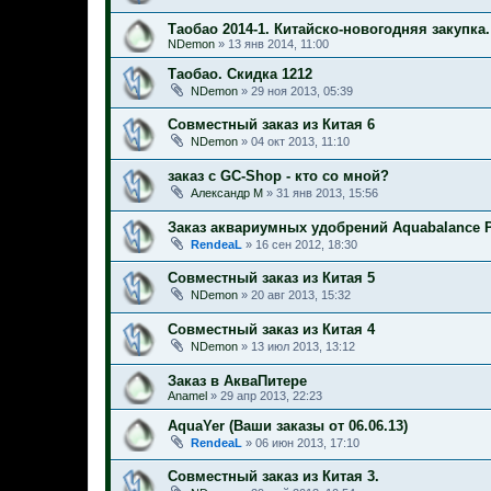
Таобао 2014-1. Китайско-новогодняя закупка.
NDemon
»
13 янв 2014, 11:00
Таобао. Скидка 1212
NDemon
»
29 ноя 2013, 05:39
Совместный заказ из Китая 6
NDemon
»
04 окт 2013, 11:10
заказ с GC-Shop - кто со мной?
Александр М
»
31 янв 2013, 15:56
Заказ аквариумных удобрений Aquabalance P
RendeaL
»
16 сен 2012, 18:30
Совместный заказ из Китая 5
NDemon
»
20 авг 2013, 15:32
Совместный заказ из Китая 4
NDemon
»
13 июл 2013, 13:12
Заказ в АкваПитере
Anamel
»
29 апр 2013, 22:23
AquaYer (Ваши заказы от 06.06.13)
RendeaL
»
06 июн 2013, 17:10
Совместный заказ из Китая 3.