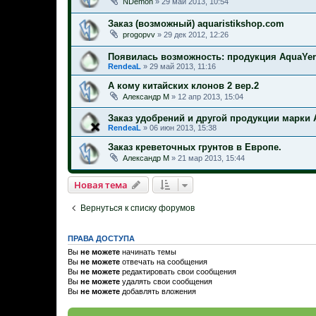
NDemon
»
29 май 2013, 10:54
Заказ (возможный) aquaristikshop.com
progopvv
»
29 дек 2012, 12:26
Появилась возможность: продукция AquaYer
RendeaL
»
29 май 2013, 11:16
А кому китайских клонов 2 вер.2
Александр М
»
12 апр 2013, 15:04
Заказ удобрений и другой продукции марки 
RendeaL
»
06 июн 2013, 15:38
Заказ креветочных грунтов в Европе.
Александр М
»
21 мар 2013, 15:44
Новая тема
Вернуться к списку форумов
ПРАВА ДОСТУПА
Вы
не можете
начинать темы
Вы
не можете
отвечать на сообщения
Вы
не можете
редактировать свои сообщения
Вы
не можете
удалять свои сообщения
Вы
не можете
добавлять вложения