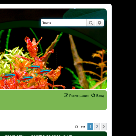
Поиск
Расширенный по
Регистрация
Вход
1
2
След.
29 тем