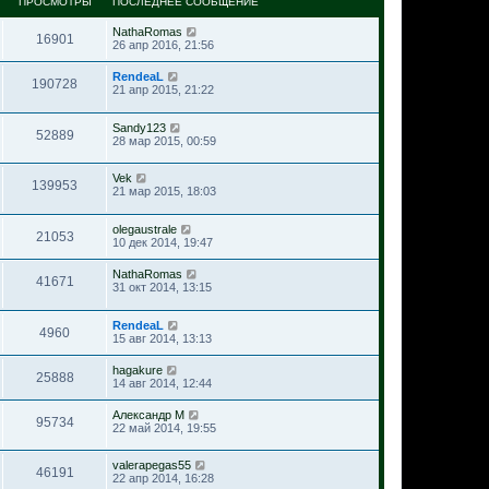
ПРОСМОТРЫ
ПОСЛЕДНЕЕ СООБЩЕНИЕ
NathaRomas
16901
26 апр 2016, 21:56
RendeaL
190728
21 апр 2015, 21:22
Sandy123
52889
28 мар 2015, 00:59
Vek
139953
21 мар 2015, 18:03
olegaustrale
21053
10 дек 2014, 19:47
NathaRomas
41671
31 окт 2014, 13:15
RendeaL
4960
15 авг 2014, 13:13
hagakure
25888
14 авг 2014, 12:44
Александр М
95734
22 май 2014, 19:55
valerapegas55
46191
22 апр 2014, 16:28