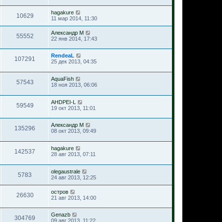
hagakure
10629
11 мар 2014, 11:30
Александр М
55552
22 янв 2014, 17:43
RendeaL
107291
25 дек 2013, 04:35
AquaFish
57543
18 ноя 2013, 06:06
AHDPEI-L
59549
19 окт 2013, 11:01
Александр М
135296
08 окт 2013, 09:49
hagakure
142537
28 авг 2013, 07:11
olegaustrale
5783
24 авг 2013, 12:25
остров
26630
21 авг 2013, 14:00
Genazb
304769
09 авг 2013, 11:22