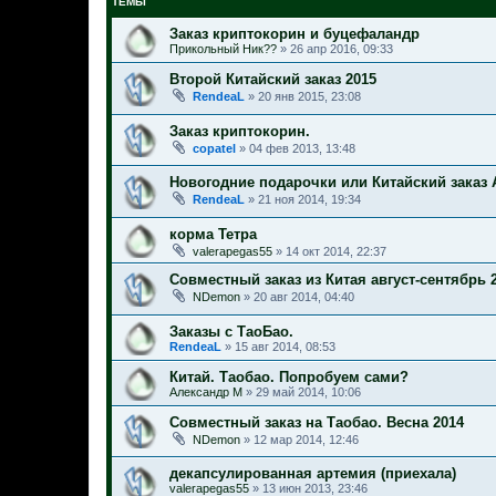
ТЕМЫ
Заказ криптокорин и буцефаландр
Прикольный Ник??
»
26 апр 2016, 09:33
Второй Китайский заказ 2015
RendeaL
»
20 янв 2015, 23:08
Заказ криптокорин.
copatel
»
04 фев 2013, 13:48
Новогодние подарочки или Китайский заказ
RendeaL
»
21 ноя 2014, 19:34
корма Тетра
valerapegas55
»
14 окт 2014, 22:37
Совместный заказ из Китая август-сентябрь 
NDemon
»
20 авг 2014, 04:40
Заказы с ТаоБао.
RendeaL
»
15 авг 2014, 08:53
Китай. Таобао. Попробуем сами?
Александр М
»
29 май 2014, 10:06
Совместный заказ на Таобао. Весна 2014
NDemon
»
12 мар 2014, 12:46
декапсулированная артемия (приехала)
valerapegas55
»
13 июн 2013, 23:46