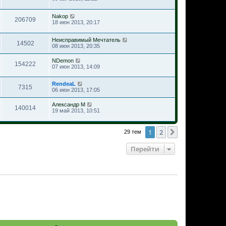
Nakop
206709
18 июн 2013, 20:17
Неисправимый Мечтатель
14502
08 июн 2013, 20:35
NDemon
154222
07 июн 2013, 14:09
RendeaL
7315
06 июн 2013, 17:05
Александр М
140014
19 май 2013, 10:51
1
2
След.
29 тем
Перейти