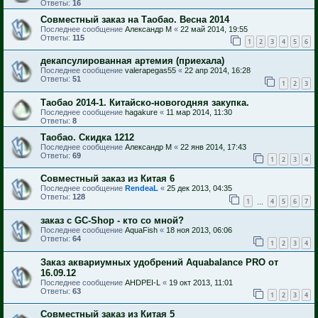
Ответы:
16
Совместный заказ на Таобао. Весна 2014
Последнее сообщение
Александр М
«
22 май 2014, 19:55
Ответы:
115
1
2
3
4
5
6
декапсулированная артемия (приехала)
Последнее сообщение
valerapegas55
«
22 апр 2014, 16:28
Ответы:
51
1
2
3
Таобао 2014-1. Китайско-новогодняя закупка.
Последнее сообщение
hagakure
«
11 мар 2014, 11:30
Ответы:
8
Таобао. Скидка 1212
Последнее сообщение
Александр М
«
22 янв 2014, 17:43
Ответы:
69
1
2
3
4
Совместный заказ из Китая 6
Последнее сообщение
RendeaL
«
25 дек 2013, 04:35
Ответы:
128
1
4
5
6
7
…
заказ с GC-Shop - кто со мной?
Последнее сообщение
AquaFish
«
18 ноя 2013, 06:06
Ответы:
64
1
2
3
4
Заказ аквариумных удобрений Aquabalance PRO от
16.09.12
Последнее сообщение
AHDPEI-L
«
19 окт 2013, 11:01
Ответы:
63
1
2
3
4
Совместный заказ из Китая 5