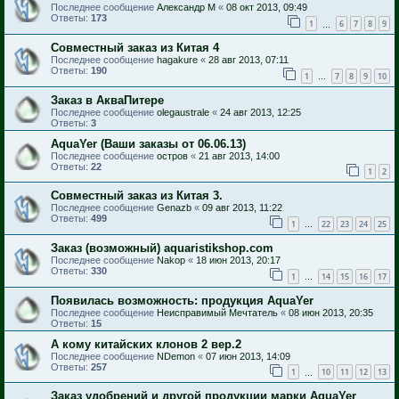
Последнее сообщение
Александр М
«
08 окт 2013, 09:49
Ответы:
173
1
6
7
8
9
…
Совместный заказ из Китая 4
Последнее сообщение
hagakure
«
28 авг 2013, 07:11
Ответы:
190
1
7
8
9
10
…
Заказ в АкваПитере
Последнее сообщение
olegaustrale
«
24 авг 2013, 12:25
Ответы:
3
AquaYer (Ваши заказы от 06.06.13)
Последнее сообщение
остров
«
21 авг 2013, 14:00
Ответы:
22
1
2
Совместный заказ из Китая 3.
Последнее сообщение
Genazb
«
09 авг 2013, 11:22
Ответы:
499
1
22
23
24
25
…
Заказ (возможный) aquaristikshop.com
Последнее сообщение
Nakop
«
18 июн 2013, 20:17
Ответы:
330
1
14
15
16
17
…
Появилась возможность: продукция AquaYer
Последнее сообщение
Неисправимый Мечтатель
«
08 июн 2013, 20:35
Ответы:
15
А кому китайских клонов 2 вер.2
Последнее сообщение
NDemon
«
07 июн 2013, 14:09
Ответы:
257
1
10
11
12
13
…
Заказ удобрений и другой продукции марки AquaYer