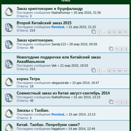
Темы
Заказ криптокорин и буцефаландр
Последнее сообщение
NathaRomas
«
26 апр 2016, 21:56
Ответы:
3
Второй Китайский заказ 2015
Последнее сообщение
RendeaL
«
21 апр 2015, 21:22
Ответы:
214
1
8
9
10
11
…
Заказ криптокорин.
Последнее сообщение
Sandy123
«
28 мар 2015, 00:59
Ответы:
49
1
2
3
Новогодние подарочки или Китайский заказ
АкваМаньяков
Последнее сообщение
Vek
«
21 мар 2015, 18:03
Ответы:
213
1
8
9
10
11
…
корма Тетра
Последнее сообщение
olegaustrale
«
10 дек 2014, 19:47
Ответы:
18
Совместный заказ из Китая август-сентябрь 2014
Последнее сообщение
NathaRomas
«
31 окт 2014, 13:15
Ответы:
48
1
2
3
Заказы с ТаоБао.
Последнее сообщение
RendeaL
«
15 авг 2014, 13:13
Ответы:
2
Китай. Таобао. Попробуем сами?
Последнее сообщение
hagakure
«
14 авг 2014, 12:44