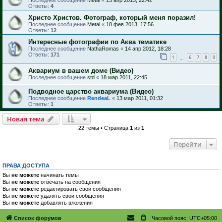
Ответы:
4
Христо Христов. Фотограф, который меня поразил!
Последнее сообщение
Metal
«
18 фев 2013, 17:56
Ответы:
12
Интересные фотографии по Аква тематике
Последнее сообщение
NathaRomas
«
14 апр 2012, 18:28
Ответы:
171
1
6
7
8
9
…
Аквариум в вашем доме (Видео)
Последнее сообщение
std
«
18 мар 2011, 22:45
Подводное царство аквариума (Видео)
Последнее сообщение
RendeaL
«
13 мар 2011, 01:32
Ответы:
1
Новая тема
22 темы • Страница
1
из
1
Перейти
ПРАВА ДОСТУПА
Вы
не можете
начинать темы
Вы
не можете
отвечать на сообщения
Вы
не можете
редактировать свои сообщения
Вы
не можете
удалять свои сообщения
Вы
не можете
добавлять вложения
Список форумов
Часовой пояс:
UTC+05:00