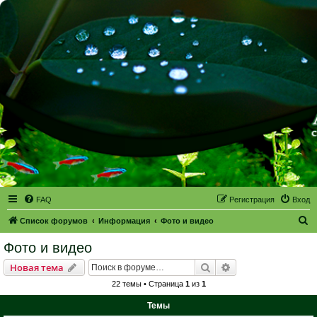
FAQ
Регистрация
Вход
П
Список форумов
Информация
Фото и видео
о
Фото и видео
и
Поиск
Расширенный пои
Новая тема
с
22 темы • Страница
1
из
1
к
Темы