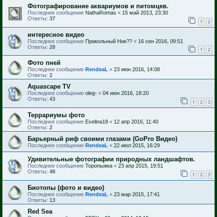
Фотографирование аквариумов и питомцев.
Последнее сообщение
NathaRomas
«
15 май 2013, 23:30
Ответы:
37
1
2
интересное видео
Последнее сообщение
Прикольный Ник??
«
16 сен 2016, 09:51
Ответы:
28
1
2
Фото пней
Последнее сообщение
RendeaL
«
23 июн 2016, 14:08
Ответы:
2
Aquascape TV
Последнее сообщение
oleg-
«
04 июн 2016, 18:20
Ответы:
43
1
2
3
Террариумы фото
Последнее сообщение
Evelina18
«
12 апр 2016, 11:40
Ответы:
2
Барьерный риф своими глазами (GoPro Видео)
Последнее сообщение
RendeaL
«
22 июл 2015, 16:29
Удивительные фотографии природных ландшафтов.
Последнее сообщение
Торопыжка
«
23 апр 2015, 19:51
Ответы:
48
1
2
3
Биотопы (фото и видео)
Последнее сообщение
RendeaL
«
23 мар 2015, 17:41
Ответы:
13
Red Sea