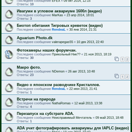
Последнее сообщение
EFEX
«
09 окт 2014, 12:15
Ответы:
10
Ивагуми в угловом аквариуме 1600л (видео)
Последнее сообщение
MarKas
«
23 апр 2014, 18:01
Ответы:
3
Биотоп обитания Тигровых креветок (видео)
Последнее сообщение
RendeaL
«
30 янв 2014, 21:31
Aguarium Photo.dk
Последнее сообщение
valerapegas55
«
10 дек 2013, 22:40
Фотокамеры наших форумчан.
Последнее сообщение
Прикольный Ник??
«
21 ноя 2013, 18:19
Ответы:
30
1
2
Макро фото.
Последнее сообщение
NDemon
«
26 авг 2013, 10:48
Ответы:
23
1
2
Видео о японском разводчике Кристаллов.
Последнее сообщение
RendeaL
«
22 июн 2013, 21:41
Ответы:
1
Встречи на природе
Последнее сообщение
NathaRomas
«
12 май 2013, 13:38
Ответы:
4
Перезапуск на субстрате ADA.
Последнее сообщение
Неисправимый Мечтатель
«
09 май 2013, 18:48
Ответы:
1
ADA учит фотографировать аквариумы для IAPLC (видео)
Последнее сообщение
Metal
«
13 апр 2013, 22:42