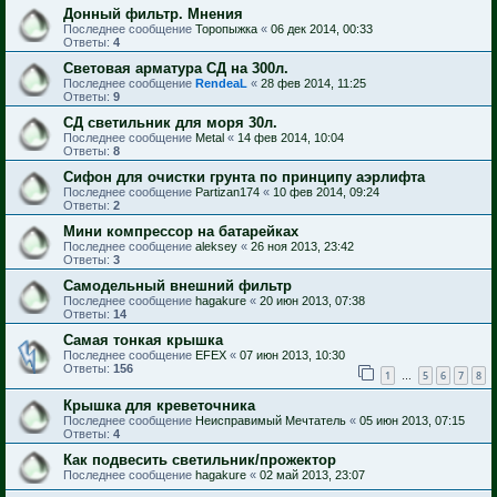
Донный фильтр. Мнения
Последнее сообщение
Торопыжка
«
06 дек 2014, 00:33
Ответы:
4
Световая арматура СД на 300л.
Последнее сообщение
RendeaL
«
28 фев 2014, 11:25
Ответы:
9
СД светильник для моря 30л.
Последнее сообщение
Metal
«
14 фев 2014, 10:04
Ответы:
8
Сифон для очистки грунта по принципу аэрлифта
Последнее сообщение
Partizan174
«
10 фев 2014, 09:24
Ответы:
2
Мини компрессор на батарейках
Последнее сообщение
aleksey
«
26 ноя 2013, 23:42
Ответы:
3
Самодельный внешний фильтр
Последнее сообщение
hagakure
«
20 июн 2013, 07:38
Ответы:
14
Самая тонкая крышка
Последнее сообщение
EFEX
«
07 июн 2013, 10:30
Ответы:
156
1
5
6
7
8
…
Крышка для креветочника
Последнее сообщение
Неисправимый Мечтатель
«
05 июн 2013, 07:15
Ответы:
4
Как подвесить светильник/прожектор
Последнее сообщение
hagakure
«
02 май 2013, 23:07