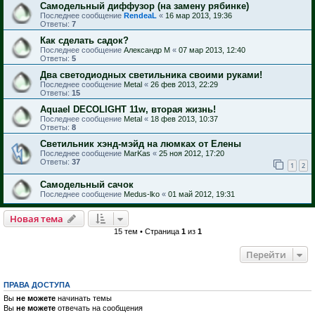
Самодельный диффузор (на замену рябинке)
Последнее сообщение
RendeaL
«
16 мар 2013, 19:36
Ответы:
7
Как сделать садок?
Последнее сообщение
Александр М
«
07 мар 2013, 12:40
Ответы:
5
Два светодиодных светильника своими руками!
Последнее сообщение
Metal
«
26 фев 2013, 22:29
Ответы:
15
Aquael DECOLIGHT 11w, вторая жизнь!
Последнее сообщение
Metal
«
18 фев 2013, 10:37
Ответы:
8
Светильник хэнд-мэйд на люмках от Елены
Последнее сообщение
MarKas
«
25 ноя 2012, 17:20
Ответы:
37
1
2
Самодельный сачок
Последнее сообщение
Medus-lko
«
01 май 2012, 19:31
Новая тема
15 тем • Страница
1
из
1
Перейти
ПРАВА ДОСТУПА
Вы
не можете
начинать темы
Вы
не можете
отвечать на сообщения