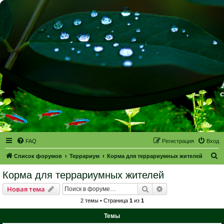
FAQ
Регистрация
Вход
П
Список форумов
Террариум
Корма для террариумных жителей
о
Корма для террариумных жителей
и
Поиск
Расширенный пои
Новая тема
с
2 темы • Страница
1
из
1
к
Темы