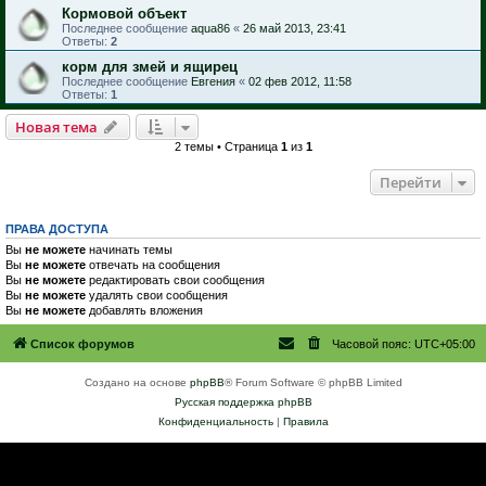
Кормовой объект
Последнее сообщение
aqua86
«
26 май 2013, 23:41
Ответы:
2
корм для змей и ящирец
Последнее сообщение
Евгения
«
02 фев 2012, 11:58
Ответы:
1
Новая тема
2 темы • Страница
1
из
1
Перейти
ПРАВА ДОСТУПА
Вы
не можете
начинать темы
Вы
не можете
отвечать на сообщения
Вы
не можете
редактировать свои сообщения
Вы
не можете
удалять свои сообщения
Вы
не можете
добавлять вложения
Список форумов
Часовой пояс:
UTC+05:00
Создано на основе
phpBB
® Forum Software © phpBB Limited
Русская поддержка phpBB
Конфиденциальность
|
Правила