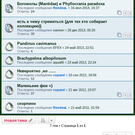
Богомолы (Mantidae) и Phyllocrania paradoxa
Последнее сообщение
RendeaL
«
16 июл 2014, 15:37
Ответы:
24
1
2
есть к чему стремиться (для тех кто собирает
коллекцию))
Последнее сообщение
sansen
«
29 дек 2013, 05:20
Ответы:
30
1
2
Pandinus cavimanus
Последнее сообщение
EFEX
«
24 май 2013, 22:51
Ответы:
4
Brachypelma albopilosum
Последнее сообщение
aqua86
«
23 май 2013, 22:24
Невероятно ,но ......
Последнее сообщение
copatel
«
10 сен 2012, 18:56
Ответы:
12
Маленькие феи =)
Последнее сообщение
copatel
«
21 авг 2012, 23:07
Ответы:
37
1
2
скорпион
Последнее сообщение
RendeaL
«
21 май 2011, 01:59
Ответы:
1
Новая тема
7 тем • Страница
1
из
1