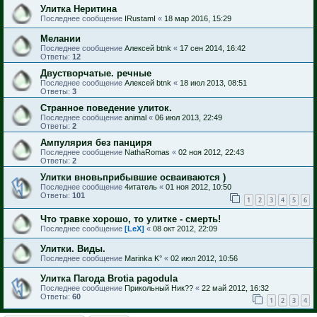
Улитка Неритина
Последнее сообщение
IRustamI
«
18 мар 2016, 15:29
Мелании
Последнее сообщение
Алексей btnk
«
17 сен 2014, 16:42
Ответы:
12
Двустворчатые. речные
Последнее сообщение
Алексей btnk
«
18 июл 2013, 08:51
Ответы:
3
Странное поведение улиток.
Последнее сообщение
animal
«
06 июл 2013, 22:49
Ответы:
2
Ампулярия без панциря
Последнее сообщение
NathaRomas
«
02 ноя 2012, 22:43
Ответы:
2
Улитки вновьприбывшие осваиваются )
Последнее сообщение
4итатель
«
01 ноя 2012, 10:50
Ответы:
101
1
2
3
4
5
6
Что травке хорошо, то улитке - смерть!
Последнее сообщение
[LeX]
«
08 окт 2012, 22:09
Улитки. Виды.
Последнее сообщение
Marinka K°
«
02 июл 2012, 10:56
Улитка Пагода Brotia pagodula
Последнее сообщение
Прикольный Ник??
«
22 май 2012, 16:32
Ответы:
60
1
2
3
4