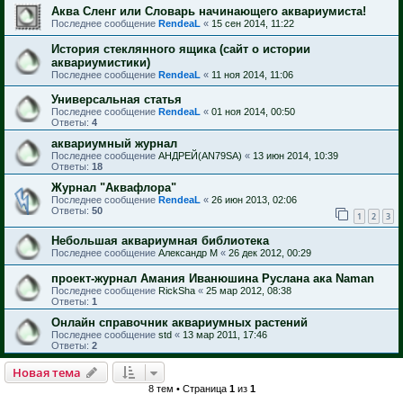
Аква Сленг или Словарь начинающего аквариумиста!
Последнее сообщение
RendeaL
«
15 сен 2014, 11:22
История стеклянного ящика (сайт о истории
аквариумистики)
Последнее сообщение
RendeaL
«
11 ноя 2014, 11:06
Универсальная статья
Последнее сообщение
RendeaL
«
01 ноя 2014, 00:50
Ответы:
4
аквариумный журнал
Последнее сообщение
АНДРЕЙ(AN79SA)
«
13 июн 2014, 10:39
Ответы:
18
Журнал "Аквафлора"
Последнее сообщение
RendeaL
«
26 июн 2013, 02:06
Ответы:
50
1
2
3
Небольшая аквариумная библиотека
Последнее сообщение
Александр М
«
26 дек 2012, 00:29
проект-журнал Амания Иванюшина Руслана ака Naman
Последнее сообщение
RickSha
«
25 мар 2012, 08:38
Ответы:
1
Онлайн справочник аквариумных растений
Последнее сообщение
std
«
13 мар 2011, 17:46
Ответы:
2
Новая тема
8 тем • Страница
1
из
1