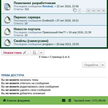
Пожелания разработчикам
Последнее сообщение
RendeaL
«
22 окт 2016, 22:56
Ответы:
312
1
13
14
15
16
…
Перенос сервера
Последнее сообщение
Evelina18
«
07 окт 2016, 19:21
Ответы:
10
Новости портала
Последнее сообщение
Прикольный Ник??
«
24 апр 2016, 21:39
Ответы:
10
Смайлы (самисусами)
Последнее сообщение
progopvv
«
20 апр 2012, 23:03
Новая тема
4 темы • Страница
1
из
1
Перейти
ПРАВА ДОСТУПА
Вы
не можете
начинать темы
Вы
не можете
отвечать на сообщения
Вы
не можете
редактировать свои сообщения
Вы
не можете
удалять свои сообщения
Вы
не можете
добавлять вложения
Список форумов
Часовой пояс:
UTC+05:00