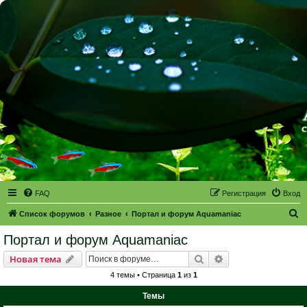
FAQ
Регистрация
Вход
П
Список форумов
Разное
Портал и форум Aquamaniac
о
Портал и форум Aquamaniac
и
Поиск
Расширенный пои
Новая тема
с
4 темы • Страница
1
из
1
к
Темы