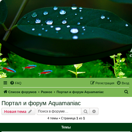
FAQ
Регистрация
Вход
П
Список форумов
Разное
Портал и форум Aquamaniac
о
Портал и форум Aquamaniac
и
Поиск
Расширенный пои
Новая тема
с
4 темы • Страница
1
из
1
к
Темы