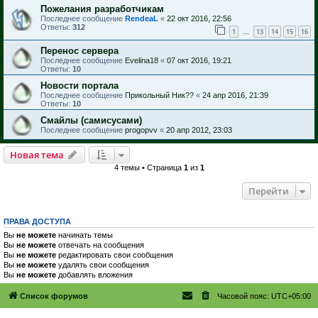
Пожелания разработчикам
Последнее сообщение
RendeaL
«
22 окт 2016, 22:56
Ответы:
312
1
13
14
15
16
…
Перенос сервера
Последнее сообщение
Evelina18
«
07 окт 2016, 19:21
Ответы:
10
Новости портала
Последнее сообщение
Прикольный Ник??
«
24 апр 2016, 21:39
Ответы:
10
Смайлы (самисусами)
Последнее сообщение
progopvv
«
20 апр 2012, 23:03
Новая тема
4 темы • Страница
1
из
1
Перейти
ПРАВА ДОСТУПА
Вы
не можете
начинать темы
Вы
не можете
отвечать на сообщения
Вы
не можете
редактировать свои сообщения
Вы
не можете
удалять свои сообщения
Вы
не можете
добавлять вложения
Список форумов
Часовой пояс:
UTC+05:00