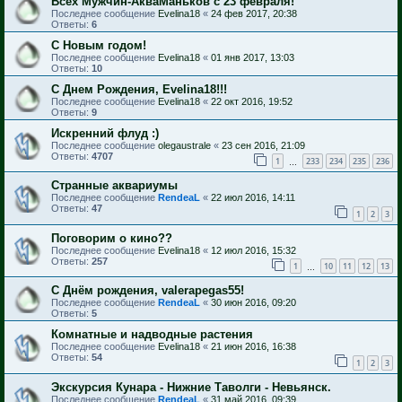
Всех Мужчин-АкваМаньков с 23 февраля!
Последнее сообщение
Evelina18
«
24 фев 2017, 20:38
Ответы:
6
С Новым годом!
Последнее сообщение
Evelina18
«
01 янв 2017, 13:03
Ответы:
10
С Днем Рождения, Evelina18!!!
Последнее сообщение
Evelina18
«
22 окт 2016, 19:52
Ответы:
9
Искренний флуд :)
Последнее сообщение
olegaustrale
«
23 сен 2016, 21:09
Ответы:
4707
1
233
234
235
236
…
Странные аквариумы
Последнее сообщение
RendeaL
«
22 июл 2016, 14:11
Ответы:
47
1
2
3
Поговорим о кино??
Последнее сообщение
Evelina18
«
12 июл 2016, 15:32
Ответы:
257
1
10
11
12
13
…
С Днём рождения, valerapegas55!
Последнее сообщение
RendeaL
«
30 июн 2016, 09:20
Ответы:
5
Комнатные и надводные растения
Последнее сообщение
Evelina18
«
21 июн 2016, 16:38
Ответы:
54
1
2
3
Экскурсия Кунара - Нижние Таволги - Невьянск.
Последнее сообщение
RendeaL
«
31 май 2016, 09:39