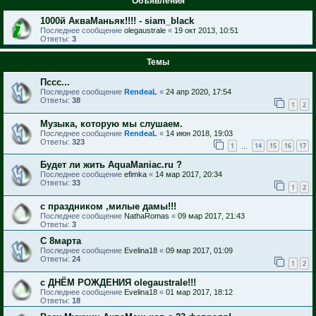
Объявления
1000й АкваМаньяк!!!! - siam_black
Последнее сообщение
olegaustrale
«
19 окт 2013, 10:51
Ответы:
3
Темы
Пссс...
Последнее сообщение
RendeaL
«
24 апр 2020, 17:54
Ответы:
38
1
2
Музыка, которую мы слушаем.
Последнее сообщение
RendeaL
«
14 июн 2018, 19:03
Ответы:
323
1
14
15
16
17
…
Будет ли жить AquaManiac.ru ?
Последнее сообщение
efimka
«
14 мар 2017, 20:34
Ответы:
33
1
2
с праздником ,милые дамы!!!
Последнее сообщение
NathaRomas
«
09 мар 2017, 21:43
Ответы:
3
С 8марта
Последнее сообщение
Evelina18
«
09 мар 2017, 01:09
Ответы:
24
1
2
с ДНЁМ РОЖДЕНИЯ olegaustrale!!!
Последнее сообщение
Evelina18
«
01 мар 2017, 18:12
Ответы:
18