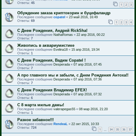
Ответы:
45
1
2
3
Обуждение заказа криптокорин и буцефаландр
Последнее сообщение
copatel
«
23 май 2016, 16:49
Ответы:
69
1
2
3
4
С Днем Рождения, Андрей RickSha!
Последнее сообщение
NathaRomas
«
22 апр 2016, 00:22
Ответы:
7
Живопись в аквариумистике
Последнее сообщение
Evelina18
«
15 апр 2016, 19:34
Ответы:
1
С Днем Рождения, Вадим Copatel !
Последнее сообщение
Desperada
«
07 апр 2016, 07:45
Ответы:
7
А про главного мы и забыли, с Днем Рождения Антоха!!
Последнее сообщение
Desperada
«
07 апр 2016, 07:36
Ответы:
7
С Днем Рождения Владимир EFEX!
Последнее сообщение
Desperada
«
07 апр 2016, 07:32
Ответы:
6
С 8 марта милые дамы!
Последнее сообщение
valerapegas55
«
08 мар 2016, 21:20
Ответы:
1
Разное забавное!!!
Последнее сообщение
RendeaL
«
22 окт 2015, 10:33
Ответы:
724
1
34
35
36
37
…