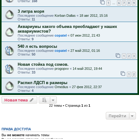
Ответы:
168
1
6
7
8
9
…
3 литра моря
Последнее сообщение
Korban Dallas
«
18 авг 2012, 15:16
Ответы:
11
Аквариумы какого объема преобладают у наших
аквариумистов?
Последнее сообщение
copatel
«
07 июн 2012, 21:43
Ответы:
9
540 л есть вопросы
Последнее сообщение
copatel
«
27 май 2012, 01:16
Ответы:
50
1
2
3
Новая стойка под сомов.
Последнее сообщение
progopvv
«
14 май 2012, 19:44
Ответы:
33
1
2
Распил ЛДСП в размеры
Последнее сообщение
Omedius
«
27 фев 2012, 22:37
Ответы:
4
Новая тема
22 темы • Страница
1
из
1
Перейти
ПРАВА ДОСТУПА
Вы
не можете
начинать темы