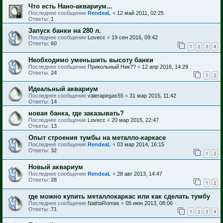
Что есть Нано-аквариум...
Последнее сообщение
RendeaL
«
12 май 2011, 02:25
Ответы:
1
Запуск банки на 280 л.
Последнее сообщение
Lovecc
«
19 сен 2016, 09:42
Ответы:
60
1
2
3
4
Необходимо уменьшить высоту банки
Последнее сообщение
Прикольный Ник??
«
12 апр 2016, 14:29
Ответы:
24
1
2
Идеальный аквариум
Последнее сообщение
valerapegas55
«
31 мар 2015, 11:42
Ответы:
14
новая банка, где заказывать?
Последнее сообщение
Lovecc
«
20 мар 2015, 22:47
Ответы:
13
Опыт строения тумбы на металло-каркасе
Последнее сообщение
RendeaL
«
03 мар 2014, 16:15
Ответы:
32
1
2
Новый аквариум
Последнее сообщение
RendeaL
«
28 авг 2013, 14:47
Ответы:
28
1
2
где можно купить металлокаркас или как сделать тумбу
Последнее сообщение
NathaRomas
«
05 июн 2013, 08:06
Ответы:
71
1
2
3
4