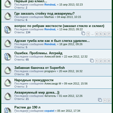
Первый раз клеил...
Последнее сообщение
RendeaL
«
15 апр 2013, 02:23
Ответы:
2
Где заказать стойку под аквариумы?
Последнее сообщение
MarKas
«
04 мар 2013, 10:15
Ответы:
6
вопрос по ребрам жесткости (заказал стекло и склеил)
Последнее сообщение
RendeaL
«
13 янв 2013, 09:22
Ответы:
134
1
4
5
6
7
…
Адская тумба или как я был слегка удивлен...
Последнее сообщение
RendeaL
«
18 дек 2012, 09:26
Ответы:
5
Ошибки. Проблемы. Апгрейд
Последнее сообщение
Алексей btnk
«
22 ноя 2012, 12:32
Ответы:
65
1
2
3
4
Забавная баночка от Superfish
Последнее сообщение
progopvv
«
20 ноя 2012, 16:32
Ответы:
15
Народные премудрости
Последнее сообщение
Александр М
«
09 ноя 2012, 15:56
Ответы:
3
Аквариумный мир дома...))
Последнее сообщение
4итатель
«
01 ноя 2012, 12:26
Ответы:
21
1
2
Растем до 190 л
Последнее сообщение
copatel
«
05 окт 2012, 17:34