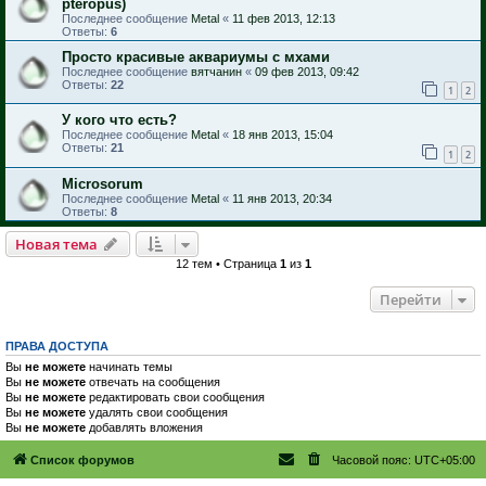
pteropus)
Последнее сообщение
Metal
«
11 фев 2013, 12:13
Ответы:
6
Просто красивые аквариумы с мхами
Последнее сообщение
вятчанин
«
09 фев 2013, 09:42
Ответы:
22
1
2
У кого что есть?
Последнее сообщение
Metal
«
18 янв 2013, 15:04
Ответы:
21
1
2
Microsorum
Последнее сообщение
Metal
«
11 янв 2013, 20:34
Ответы:
8
Новая тема
12 тем • Страница
1
из
1
Перейти
ПРАВА ДОСТУПА
Вы
не можете
начинать темы
Вы
не можете
отвечать на сообщения
Вы
не можете
редактировать свои сообщения
Вы
не можете
удалять свои сообщения
Вы
не можете
добавлять вложения
Список форумов
Часовой пояс:
UTC+05:00