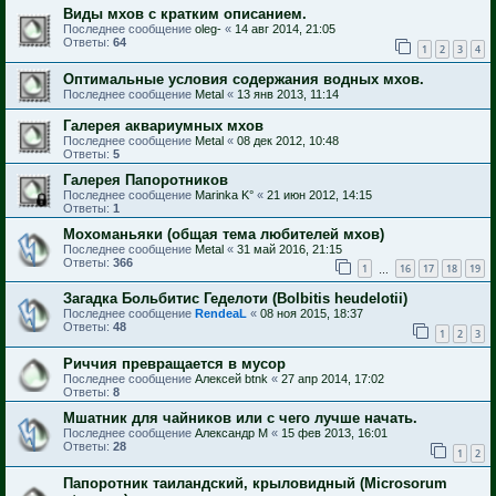
Виды мхов с кратким описанием.
Последнее сообщение
oleg-
«
14 авг 2014, 21:05
Ответы:
64
1
2
3
4
Оптимальные условия содержания водных мхов.
Последнее сообщение
Metal
«
13 янв 2013, 11:14
Галерея аквариумных мхов
Последнее сообщение
Metal
«
08 дек 2012, 10:48
Ответы:
5
Галерея Папоротников
Последнее сообщение
Marinka K°
«
21 июн 2012, 14:15
Ответы:
1
Мохоманьяки (общая тема любителей мхов)
Последнее сообщение
Metal
«
31 май 2016, 21:15
Ответы:
366
1
16
17
18
19
…
Загадка Больбитис Геделоти (Bolbitis heudelotii)
Последнее сообщение
RendeaL
«
08 ноя 2015, 18:37
Ответы:
48
1
2
3
Риччия превращается в мусор
Последнее сообщение
Алексей btnk
«
27 апр 2014, 17:02
Ответы:
8
Мшатник для чайников или с чего лучше начать.
Последнее сообщение
Александр М
«
15 фев 2013, 16:01
Ответы:
28
1
2
Папоротник таиландский, крыловидный (Microsorum