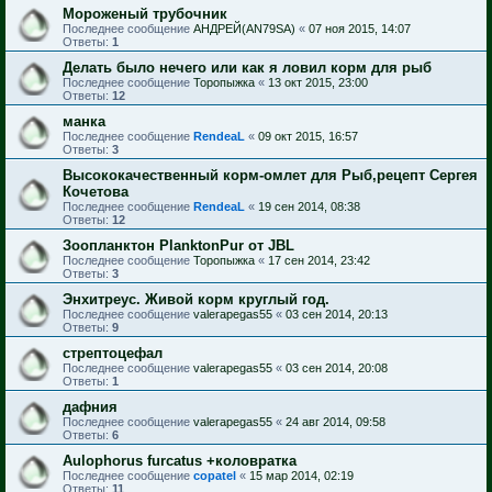
Мороженый трубочник
Последнее сообщение
АНДРЕЙ(AN79SA)
«
07 ноя 2015, 14:07
Ответы:
1
Делать было нечего или как я ловил корм для рыб
Последнее сообщение
Торопыжка
«
13 окт 2015, 23:00
Ответы:
12
манка
Последнее сообщение
RendeaL
«
09 окт 2015, 16:57
Ответы:
3
Высококачественный корм-омлет для Рыб,рецепт Сергея
Кочетова
Последнее сообщение
RendeaL
«
19 сен 2014, 08:38
Ответы:
12
Зоопланктон PlanktonPur от JBL
Последнее сообщение
Торопыжка
«
17 сен 2014, 23:42
Ответы:
3
Энхитреус. Живой корм круглый год.
Последнее сообщение
valerapegas55
«
03 сен 2014, 20:13
Ответы:
9
стрептоцефал
Последнее сообщение
valerapegas55
«
03 сен 2014, 20:08
Ответы:
1
дафния
Последнее сообщение
valerapegas55
«
24 авг 2014, 09:58
Ответы:
6
Aulophorus furcatus +коловратка
Последнее сообщение
copatel
«
15 мар 2014, 02:19
Ответы:
11