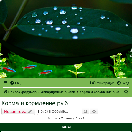
FAQ
Регистрация
Вход
П
Список форумов
Аквариумные рыбки
Корма и кормление рыб
о
Корма и кормление рыб
и
Поиск
Расширенный пои
Новая тема
с
16 тем • Страница
1
из
1
к
Темы