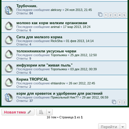
Трубочник.
Последнее сообщение
aleksey
«
24 ноя 2013, 21:45
Ответы:
84
1
2
3
4
5
молоко как корм мелким организмам
Последнее сообщение
animal
«
17 мар 2013, 18:24
Ответы:
6
Сита для мелкого корма
Последнее сообщение
RickSha
«
01 фев 2013, 14:14
Ответы:
4
толокняникили уксусные черви
Последнее сообщение
Торопыжка
«
25 дек 2012, 12:50
Ответы:
9
инфузории или "живая пыль"
Последнее сообщение
Торопыжка
«
03 дек 2012, 00:39
Ответы:
6
Корма TROPICAL
Последнее сообщение
ehtiandrov
«
26 окт 2012, 22:45
Ответы:
2
корм для креветок и удобрение для растений
Последнее сообщение
Прикольный Ник??
«
29 авг 2012, 06:59
Ответы:
37
1
2
Новая тема
16 тем • Страница
1
из
1
Перейти