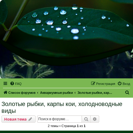
FAQ
Регистрация
Вход
П
Список форумов
Аквариумные рыбки
Золотые рыбки, карпы кои, холодноводные виды
о
Золотые рыбки, карпы кои, холодноводные
и
виды
с
Поиск
Расширенный пои
Новая тема
к
2 темы • Страница
1
из
1