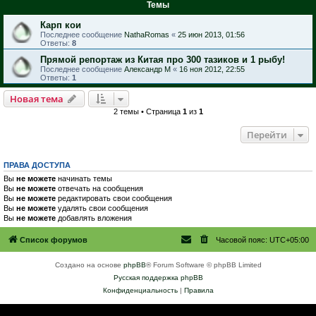
Темы
Карп кои
Последнее сообщение
NathaRomas
«
25 июн 2013, 01:56
Ответы:
8
Прямой репортаж из Китая про 300 тазиков и 1 рыбу!
Последнее сообщение
Александр М
«
16 ноя 2012, 22:55
Ответы:
1
Новая тема
2 темы • Страница
1
из
1
Перейти
ПРАВА ДОСТУПА
Вы
не можете
начинать темы
Вы
не можете
отвечать на сообщения
Вы
не можете
редактировать свои сообщения
Вы
не можете
удалять свои сообщения
Вы
не можете
добавлять вложения
Список форумов
Часовой пояс:
UTC+05:00
Создано на основе
phpBB
® Forum Software © phpBB Limited
Русская поддержка phpBB
Конфиденциальность
|
Правила