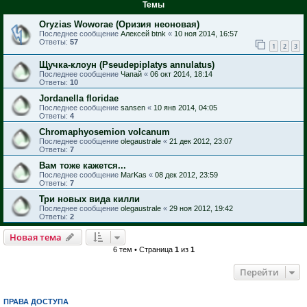
Темы
Oryzias Woworae (Оризия неоновая)
Последнее сообщение
Алексей btnk
«
10 ноя 2014, 16:57
Ответы:
57
1
2
3
Щучка-клоун (Pseudepiplatys annulatus)
Последнее сообщение
Чапай
«
06 окт 2014, 18:14
Ответы:
10
Jordanella floridae
Последнее сообщение
sansen
«
10 янв 2014, 04:05
Ответы:
4
Chromaphyosemion volcanum
Последнее сообщение
olegaustrale
«
21 дек 2012, 23:07
Ответы:
7
Вам тоже кажется...
Последнее сообщение
MarKas
«
08 дек 2012, 23:59
Ответы:
7
Три новых вида килли
Последнее сообщение
olegaustrale
«
29 ноя 2012, 19:42
Ответы:
2
Новая тема
6 тем • Страница
1
из
1
Перейти
ПРАВА ДОСТУПА