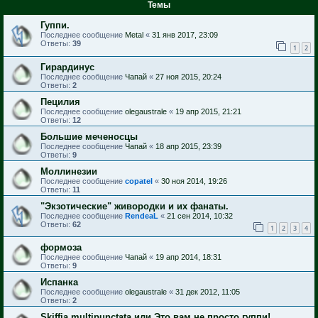
Темы
Гуппи.
Последнее сообщение
Metal
«
31 янв 2017, 23:09
Ответы:
39
1
2
Гирардинус
Последнее сообщение
Чапай
«
27 ноя 2015, 20:24
Ответы:
2
Пецилия
Последнее сообщение
olegaustrale
«
19 апр 2015, 21:21
Ответы:
12
Большие меченосцы
Последнее сообщение
Чапай
«
18 апр 2015, 23:39
Ответы:
9
Моллинезии
Последнее сообщение
copatel
«
30 ноя 2014, 19:26
Ответы:
11
"Экзотические" живородки и их фанаты.
Последнее сообщение
RendeaL
«
21 сен 2014, 10:32
Ответы:
62
1
2
3
4
формоза
Последнее сообщение
Чапай
«
19 апр 2014, 18:31
Ответы:
9
Испанка
Последнее сообщение
olegaustrale
«
31 дек 2012, 11:05
Ответы:
2
Skiffia multipunctata или Это вам не просто гуппи!