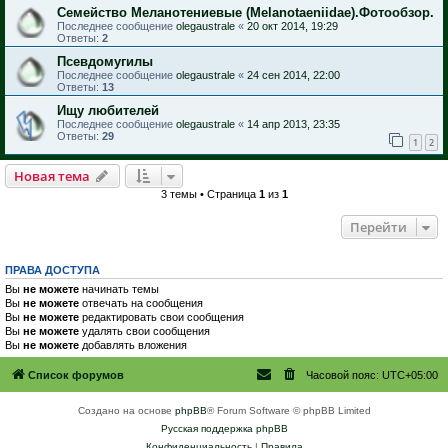
Семейство Меланотениевые (Melanotaeniidae).Фотообзор.
Последнее сообщение
olegaustrale
«
20 окт 2014, 19:29
Ответы:
2
Псевдомугилы
Последнее сообщение
olegaustrale
«
24 сен 2014, 22:00
Ответы:
13
Ищу любителей
Последнее сообщение
olegaustrale
«
14 апр 2013, 23:35
Ответы:
29
1
2
Новая тема
3 темы • Страница
1
из
1
Перейти
ПРАВА ДОСТУПА
Вы
не можете
начинать темы
Вы
не можете
отвечать на сообщения
Вы
не можете
редактировать свои сообщения
Вы
не можете
удалять свои сообщения
Вы
не можете
добавлять вложения
Список форумов
Часовой пояс:
UTC+05:00
Создано на основе
phpBB
® Forum Software © phpBB Limited
Русская поддержка phpBB
Конфиденциальность
|
Правила