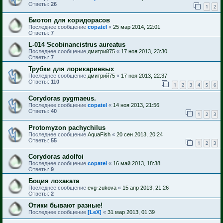
Ответы:
26
1
2
Биотоп для коридорасов
Последнее сообщение
copatel
«
25 мар 2014, 22:01
Ответы:
7
L-014 Scobinancistrus aureatus
Последнее сообщение
дмитрий75
«
17 ноя 2013, 23:30
Ответы:
7
Трубки для лорикариевых
Последнее сообщение
дмитрий75
«
17 ноя 2013, 22:37
Ответы:
110
1
2
3
4
5
6
Corydoras pygmaeus.
Последнее сообщение
copatel
«
14 ноя 2013, 21:56
Ответы:
40
1
2
3
Protomyzon pachychilus
Последнее сообщение
AquaFish
«
20 сен 2013, 20:24
Ответы:
55
1
2
3
Corydoras adolfoi
Последнее сообщение
copatel
«
16 май 2013, 18:38
Ответы:
9
Боция лохаката
Последнее сообщение
evg-zukova
«
15 апр 2013, 21:26
Ответы:
2
Отики бывают разные!
Последнее сообщение
[LeX]
«
31 мар 2013, 01:39