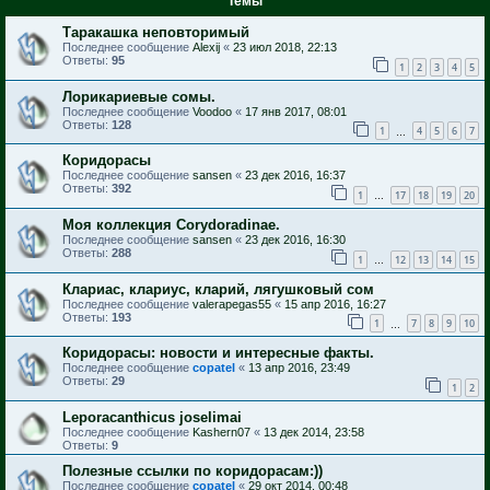
Темы
Таракашка неповторимый
Последнее сообщение
Alexij
«
23 июл 2018, 22:13
Ответы:
95
1
2
3
4
5
Лорикариевые сомы.
Последнее сообщение
Voodoo
«
17 янв 2017, 08:01
Ответы:
128
1
4
5
6
7
…
Коридорасы
Последнее сообщение
sansen
«
23 дек 2016, 16:37
Ответы:
392
1
17
18
19
20
…
Моя коллекция Corydoradinae.
Последнее сообщение
sansen
«
23 дек 2016, 16:30
Ответы:
288
1
12
13
14
15
…
Клариас, клариус, кларий, лягушковый сом
Последнее сообщение
valerapegas55
«
15 апр 2016, 16:27
Ответы:
193
1
7
8
9
10
…
Коридорасы: новости и интересные факты.
Последнее сообщение
copatel
«
13 апр 2016, 23:49
Ответы:
29
1
2
Leporacanthicus joselimai
Последнее сообщение
Kashern07
«
13 дек 2014, 23:58
Ответы:
9
Полезные ссылки по коридорасам:))
Последнее сообщение
copatel
«
29 окт 2014, 00:48