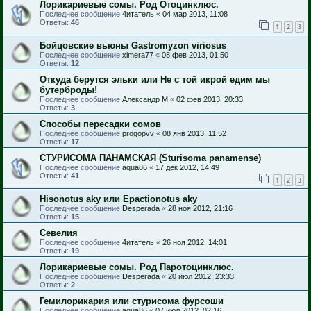
Лорикариевые сомы. Род Отоцинклюс.
Последнее сообщение
4итатель
«
04 мар 2013, 11:08
Ответы:
46
1
2
3
Бойцовские вьюны Gastromyzon viriosus
Последнее сообщение
ximera77
«
08 фев 2013, 01:50
Ответы:
12
Откуда берутся эльки или Не с той икрой едим мы
бутерброды!
Последнее сообщение
Александр М
«
02 фев 2013, 20:33
Ответы:
3
Способы пересадки сомов
Последнее сообщение
progopvv
«
08 янв 2013, 11:52
Ответы:
17
СТУРИСОМА ПАНАМСКАЯ (Sturisoma panamense)
Последнее сообщение
aqua86
«
17 дек 2012, 14:49
Ответы:
41
1
2
3
Hisonotus aky или Epactionotus aky
Последнее сообщение
Desperada
«
28 ноя 2012, 21:16
Ответы:
15
Севелия
Последнее сообщение
4итатель
«
26 ноя 2012, 14:01
Ответы:
19
Лорикариевые сомы. Род Паротоцинклюс.
Последнее сообщение
Desperada
«
20 июл 2012, 23:33
Ответы:
2
Гемилорикария или стурисома фурсоши
Последнее сообщение
aqua86
«
07 июл 2012, 02:16