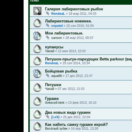
ТЕМЫ
Галерея лабиринтовых рыбок
RendeaL
»
18 мар 2011, 04:25
Лабиринтовые новинки.
copatel
»
15 сен 2016, 01:04
Мои лабиринтовые.
sansen
»
28 мар 2012, 05:57
купанусы
Чапай
»
12 июн 2013, 22:02
Петушок-прыгун-паркурщик Betta parkour (ви
RendeaL
»
29 сен 2014, 10:34
Бойцовая рыбка
aqua86
»
17 дек 2012, 21:47
Петушки
Чапай
»
07 авг 2012, 21:52
Гурами
Алексей btnk
»
13 фев 2013, 16:10
Два новых вида гурами
[LeX]
»
25 дек 2012, 22:04
Как набить самку гурами икрой?
Весёлый зубик
»
14 апр 2011, 13:28