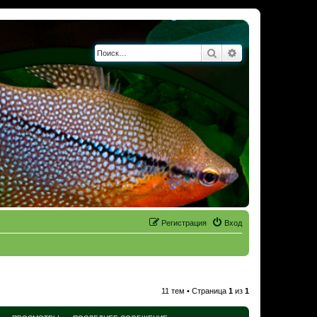
Поиск
Расширенный по
Регистрация
Вход
11 тем • Страница
1
из
1