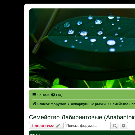
Ссылки
FAQ
Список форумов
Аквариумные рыбки
Семейство Лаб
Семейство Лабиринтовые (Anabantoid
Поиск
Рас
Новая тема