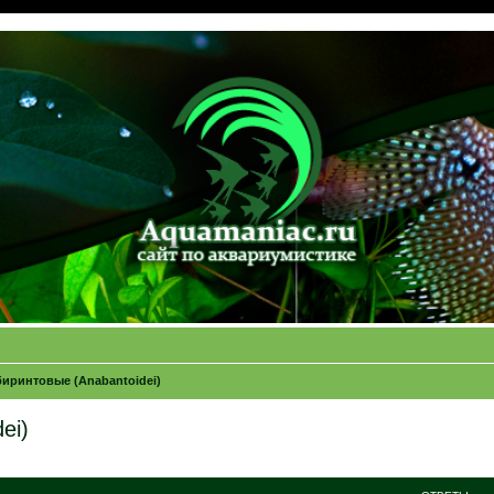
иринтовые (Anabantoidei)
ei)
ширенный поиск