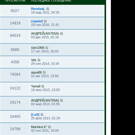
ПРОСМОТРЫ
ПОСЛЕДНЕЕ СООБЩЕНИЕ
RendeaL
6027
18 мар 2011, 04:25
copatel
14919
19 сен 2016, 21:41
АНДРЕЙ(AN79SA)
94019
03 дек 2015, 01:16
slon1966
6680
17 окт 2014, 16:03
Vek
4358
29 сен 2014, 16:34
aqua86
74064
22 авг 2013, 13:50
Чапай
24122
16 июн 2013, 13:03
АНДРЕЙ(AN79SA)
24174
02 мар 2013, 01:55
[LeX]
10465
25 фев 2013, 01:29
Marinka K°
14789
02 сен 2011, 15:04