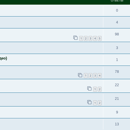
ОТВЕТЫ
0
4
98
1
2
3
4
5
3
део)
1
78
1
2
3
4
22
1
2
21
1
2
9
13