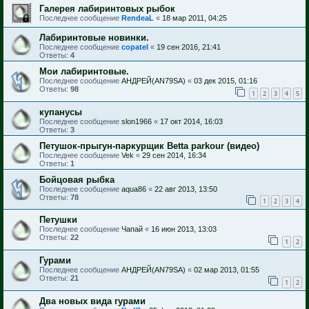
Галерея лабиринтовых рыбок
Последнее сообщение
RendeaL
«
18 мар 2011, 04:25
Лабиринтовые новинки.
Последнее сообщение
copatel
«
19 сен 2016, 21:41
Ответы:
4
Мои лабиринтовые.
Последнее сообщение
АНДРЕЙ(AN79SA)
«
03 дек 2015, 01:16
Ответы:
98
1
2
3
4
5
купанусы
Последнее сообщение
slon1966
«
17 окт 2014, 16:03
Ответы:
3
Петушок-прыгун-паркурщик Betta parkour (видео)
Последнее сообщение
Vek
«
29 сен 2014, 16:34
Ответы:
1
Бойцовая рыбка
Последнее сообщение
aqua86
«
22 авг 2013, 13:50
Ответы:
78
1
2
3
4
Петушки
Последнее сообщение
Чапай
«
16 июн 2013, 13:03
Ответы:
22
1
2
Гурами
Последнее сообщение
АНДРЕЙ(AN79SA)
«
02 мар 2013, 01:55
Ответы:
21
1
2
Два новых вида гурами