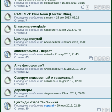
Последнее сообщение
olegaustrale
«
15 дек 2013, 16:15
Ответы:
177
1
6
7
8
9
…
RAMIREZI: Blue Neon (Electric Blue),
Последнее сообщение
sansen
«
15 дек 2013, 05:22
Ответы:
7
Elassoma evergladei
Последнее сообщение
hagakure
«
23 окт 2013, 07:45
Ответы:
2
Цихлида-попугай
Последнее сообщение
Алексей btnk
«
30 авг 2013, 15:06
Ответы:
6
апистограммы - нерест
Последнее сообщение
animal
«
21 мар 2013, 21:43
Ответы:
63
1
2
3
4
А не фотошоп ли?
Последнее сообщение
Александр М
«
31 дек 2012, 00:14
Ответы:
12
Северум неизвестный и грациозный
Последнее сообщение
4итатель
«
14 дек 2012, 12:30
Ответы:
7
дорсигеры
Последнее сообщение
olegaustrale
«
23 окт 2012, 05:08
Ответы:
6
Цихлиды озера танганьика
Последнее сообщение
copatel
«
29 июл 2012, 02:29
Ответы:
30
1
2