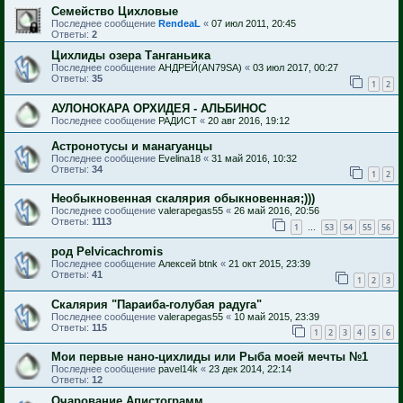
Семейство Цихловые
Последнее сообщение
RendeaL
«
07 июл 2011, 20:45
Ответы:
2
Цихлиды озера Танганьика
Последнее сообщение
АНДРЕЙ(AN79SA)
«
03 июл 2017, 00:27
Ответы:
35
1
2
АУЛОНОКАРА ОРХИДЕЯ - АЛЬБИНОС
Последнее сообщение
РАДИСТ
«
20 авг 2016, 19:12
Астронотусы и манагуанцы
Последнее сообщение
Evelina18
«
31 май 2016, 10:32
Ответы:
34
1
2
Необыкновенная скалярия обыкновенная;)))
Последнее сообщение
valerapegas55
«
26 май 2016, 20:56
Ответы:
1113
1
53
54
55
56
…
род Pelvicachromis
Последнее сообщение
Алексей btnk
«
21 окт 2015, 23:39
Ответы:
41
1
2
3
Скалярия "Параиба-голубая радуга"
Последнее сообщение
valerapegas55
«
10 май 2015, 23:39
Ответы:
115
1
2
3
4
5
6
Мои первые нано-цихлиды или Рыба моей мечты №1
Последнее сообщение
pavel14k
«
23 дек 2014, 22:14
Ответы:
12
Очарование Апистограмм