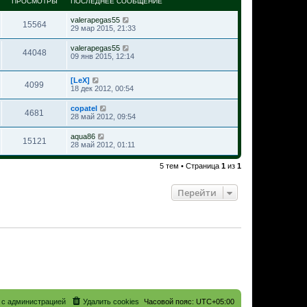
ПРОСМОТРЫ
ПОСЛЕДНЕЕ СООБЩЕНИЕ
valerapegas55
15564
29 мар 2015, 21:33
valerapegas55
44048
09 янв 2015, 12:14
[LeX]
4099
18 дек 2012, 00:54
copatel
4681
28 май 2012, 09:54
aqua86
15121
28 май 2012, 01:11
5 тем • Страница
1
из
1
Перейти
 с администрацией
Удалить cookies
Часовой пояс:
UTC+05:00