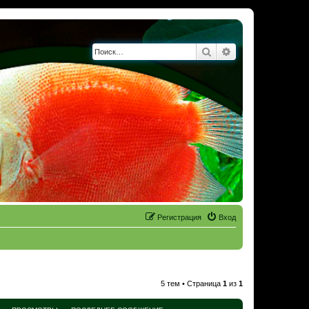
Поиск
Расширенный по
Регистрация
Вход
5 тем • Страница
1
из
1