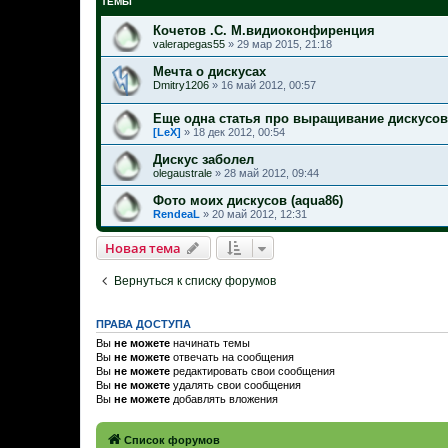
ТЕМЫ
Кочетов .С. М.видиоконфиренция
valerapegas55
»
29 мар 2015, 21:18
Мечта о дискусах
Dmitry1206
»
16 май 2012, 00:57
Еще одна статья про выращивание дискусов
[LeX]
»
18 дек 2012, 00:54
Дискус заболел
olegaustrale
»
28 май 2012, 09:44
Фото моих дискусов (aqua86)
RendeaL
»
20 май 2012, 12:31
Новая тема
Вернуться к списку форумов
ПРАВА ДОСТУПА
Вы
не можете
начинать темы
Вы
не можете
отвечать на сообщения
Вы
не можете
редактировать свои сообщения
Вы
не можете
удалять свои сообщения
Вы
не можете
добавлять вложения
Список форумов