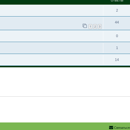
ОТВЕТЫ
2
44
1
2
3
0
1
14
Связаться