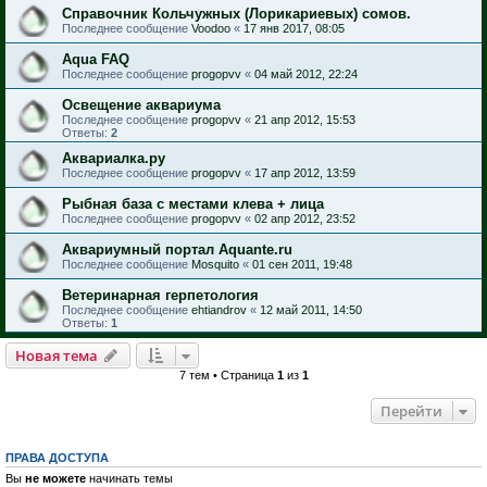
Справочник Кольчужных (Лорикариевых) сомов.
Последнее сообщение
Voodoo
«
17 янв 2017, 08:05
Aqua FAQ
Последнее сообщение
progopvv
«
04 май 2012, 22:24
Освещение аквариума
Последнее сообщение
progopvv
«
21 апр 2012, 15:53
Ответы:
2
Аквариалка.ру
Последнее сообщение
progopvv
«
17 апр 2012, 13:59
Рыбная база с местами клева + лица
Последнее сообщение
progopvv
«
02 апр 2012, 23:52
Аквариумный портал Aquante.ru
Последнее сообщение
Mosquito
«
01 сен 2011, 19:48
Ветеринарная герпетология
Последнее сообщение
ehtiandrov
«
12 май 2011, 14:50
Ответы:
1
Новая тема
7 тем • Страница
1
из
1
Перейти
ПРАВА ДОСТУПА
Вы
не можете
начинать темы