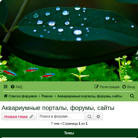
FAQ
Регистрация
Вход
П
Список форумов
Разное
Аквариумные порталы, форумы, сайты
о
Аквариумные порталы, форумы, сайты
и
Поиск
Расширенный пои
Новая тема
с
7 тем • Страница
1
из
1
к
Темы