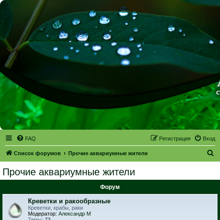
FAQ
Регистрация
Вход
П
Список форумов
Прочие аквариумные жители
о
Прочие аквариумные жители
и
Форум
с
к
Креветки и ракообразные
Креветки, крабы, раки
Модератор:
Александр М
Темы:
73