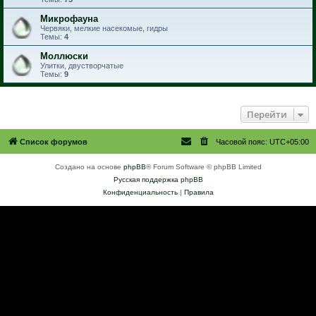
Микрофауна
Червяки, мелкие насекомые, гидры
Темы:
4
Моллюски
Улитки, двустворчатые
Темы:
9
Перейти
Список форумов
Часовой пояс:
UTC+05:00
Создано на основе
phpBB
® Forum Software © phpBB Limited
Русская поддержка phpBB
Конфиденциальность
|
Правила