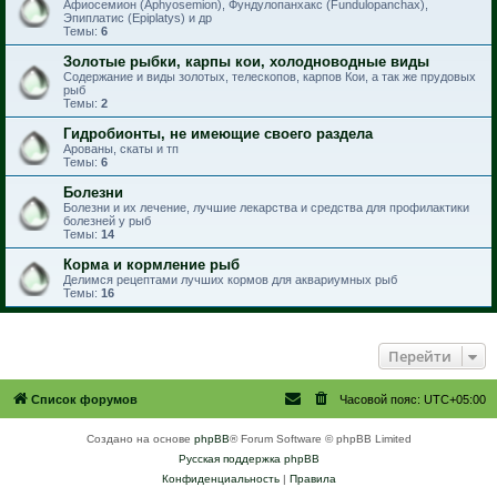
Афиосемион (Aphyosemion), Фундулопанхакс (Fundulopanchax),
Эпиплатис (Epiplatys) и др
Темы:
6
Золотые рыбки, карпы кои, холодноводные виды
Содержание и виды золотых, телескопов, карпов Кои, а так же прудовых
рыб
Темы:
2
Гидробионты, не имеющие своего раздела
Арованы, скаты и тп
Темы:
6
Болезни
Болезни и их лечение, лучшие лекарства и средства для профилактики
болезней у рыб
Темы:
14
Корма и кормление рыб
Делимся рецептами лучших кормов для аквариумных рыб
Темы:
16
Перейти
Список форумов
Часовой пояс:
UTC+05:00
Создано на основе
phpBB
® Forum Software © phpBB Limited
Русская поддержка phpBB
Конфиденциальность
|
Правила