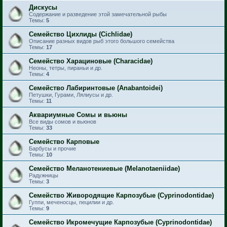
Дискусы
Содержание и разведение этой замечательной рыбы
Темы:
5
Семейство Цихлиды (Cichlidae)
Описание разных видов рыб этого большого семейства
Темы:
17
Семейство Харациновые (Characidae)
Неоны, тетры, пираньи и др.
Темы:
4
Семейство Лабиринтовые (Anabantoidei)
Петушки, Гурами, Лялиусы и др.
Темы:
11
Аквариумные Сомы и вьюны
Все виды сомов и вьюнов
Темы:
33
Семейство Карповые
Барбусы и прочие
Темы:
10
Семейство Меланотениевые (Melanotaeniidae)
Радужницы
Темы:
3
Семейство Живородящие Карпозубые (Cyprinodontidae)
Гуппи, меченосцы, пецилии и др.
Темы:
9
Семейство Икромечущие Карпозубые (Cyprinodontidae)