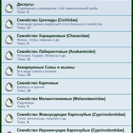
Дискусы
Содержание и разведение этой замечательной рыбы
Темы:
5
Семейство Цихлиды (Cichlidae)
Описание разных видов рыб этого большого семейства
Темы:
17
Семейство Харациновые (Characidae)
Неоны, тетры, пираньи и др.
Темы:
4
Семейство Лабиринтовые (Anabantoidei)
Петушки, Гурами, Лялиусы и др.
Темы:
11
Аквариумные Сомы и вьюны
Все виды сомов и вьюнов
Темы:
33
Семейство Карповые
Барбусы и прочие
Темы:
10
Семейство Меланотениевые (Melanotaeniidae)
Радужницы
Темы:
3
Семейство Живородящие Карпозубые (Cyprinodontidae)
Гуппи, меченосцы, пецилии и др.
Темы:
9
Семейство Икромечущие Карпозубые (Cyprinodontidae)