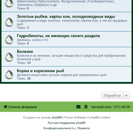
Афиосемион (Aphyosemion), Фундулопанхакс (Fundulopanchax),
Эпиплатис (Epiplatys) и др
Темы:
6
Золотые рыбки, карпы кои, холодноводные виды
Содержание и виды золотых, телескопов, карпов Кои, а так же прудовых
рыб
Темы:
2
Гидробионты, не имеющие своего раздела
Арованы, скаты и тп
Темы:
6
Болезни
Болезни и их лечение, лучшие лекарства и средства для профилактики
болезней у рыб
Темы:
14
Корма и кормление рыб
Делимся рецептами лучших кормов для аквариумных рыб
Темы:
16
Перейти
Список форумов
Часовой пояс:
UTC+05:00
Создано на основе
phpBB
® Forum Software © phpBB Limited
Русская поддержка phpBB
Конфиденциальность
|
Правила