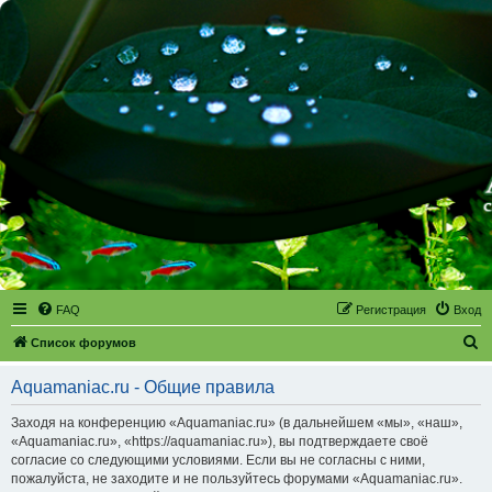
FAQ
Регистрация
Вход
П
Список форумов
о
Aquamaniac.ru - Общие правила
и
с
Заходя на конференцию «Aquamaniac.ru» (в дальнейшем «мы», «наш»,
«Aquamaniac.ru», «https://aquamaniac.ru»), вы подтверждаете своё
к
согласие со следующими условиями. Если вы не согласны с ними,
пожалуйста, не заходите и не пользуйтесь форумами «Aquamaniac.ru».