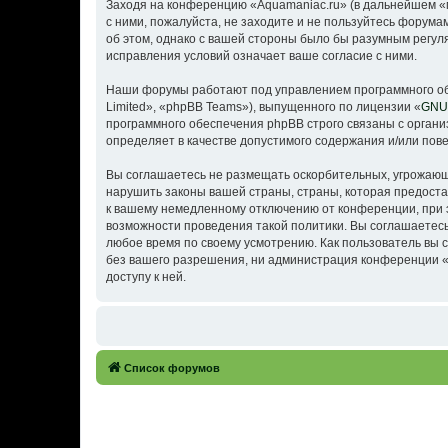
Заходя на конференцию «Aquamaniac.ru» (в дальнейшем «мы
с ними, пожалуйста, не заходите и не пользуйтесь форума
об этом, однако с вашей стороны было бы разумным регул
исправления условий означает ваше согласие с ними.
Наши форумы работают под управлением программного об
Limited», «phpBB Teams»), выпущенного по лицензии «
GNU 
программного обеспечения phpBB строго связаны с органи
определяет в качестве допустимого содержания и/или по
Вы соглашаетесь не размещать оскорбительных, угрожающ
нарушить законы вашей страны, страны, которая предоста
к вашему немедленному отключению от конференции, при э
возможности проведения такой политики. Вы соглашаетесь
любое время по своему усмотрению. Как пользователь вы 
без вашего разрешения, ни администрация конференции «A
доступу к ней.
Список форумов