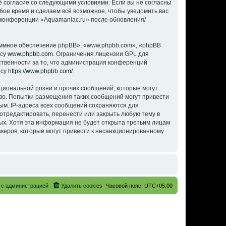
оё согласие со следующими условиями. Если вы не согласны
юбое время и сделаем всё возможное, чтобы уведомить вас
е конференции «Aquamaniac.ru» после обновления/
ммное обеспечение phpBB», «www.phpbb.com», «phpBB
есу
www.phpbb.com
. Ограничения лицензии GPL для
ственности за то, что администрация конференций
есу
https://www.phpbb.com/
.
циональной розни и прочих сообщений, которые могут
аво. Попытки размещения таких сообщений могут привести
ым. IP-адреса всех сообщений сохраняются для
отредактировать, перенести или закрыть любую тему в
ных. Хотя эта информация не будет открыта третьим лицам
акеров, которые могут привести к несанкционированному
 с администрацией
Удалить cookies
Часовой пояс:
UTC+05:00