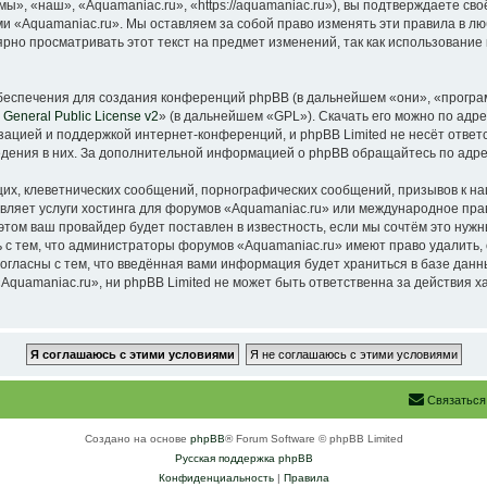
», «наш», «Aquamaniac.ru», «https://aquamaniac.ru»), вы подтверждаете св
ми «Aquamaniac.ru». Мы оставляем за собой право изменять эти правила в л
ярно просматривать этот текст на предмет изменений, так как использовани
еспечения для создания конференций phpBB (в дальнейшем «они», «програ
General Public License v2
» (в дальнейшем «GPL»). Скачать его можно по адр
зацией и поддержкой интернет-конференций, и phpBB Limited не несёт ответ
ведения в них. За дополнительной информацией о phpBB обращайтесь по адр
их, клеветнических сообщений, порнографических сообщений, призывов к на
вляет услуги хостинга для форумов «Aquamaniac.ru» или международное пр
том ваш провайдер будет поставлен в известность, если мы сочтём это нужн
 с тем, что администраторы форумов «Aquamaniac.ru» имеют право удалить, 
согласны с тем, что введённая вами информация будет храниться в базе дан
quamaniac.ru», ни phpBB Limited не может быть ответственна за действия х
Связаться
Создано на основе
phpBB
® Forum Software © phpBB Limited
Русская поддержка phpBB
Конфиденциальность
|
Правила