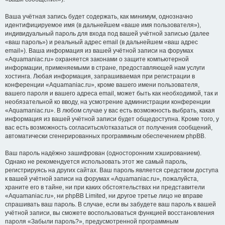
Ваша учётная запись будет содержать, как минимум, однозначно
идентифицируемое имя (в дальнейшем «ваше имя пользователя»),
индивидуальный пароль для входа под вашей учётной записью (далее
«ваш пароль») и реальный адрес email (в дальнейшем «ваш адрес
email»). Ваша информация из вашей учётной записи на форумах
«Aquamaniac.ru» охраняется законами о защите компьютерной
информации, применяемыми в стране, предоставляющей нам услуги
хостинга. Любая информация, запрашиваемая при регистрации в
конференции «Aquamaniac.ru», кроме вашего имени пользователя,
вашего пароля и вашего адреса email, может быть как необходимой, так и
необязательной ко вводу, на усмотрение администрации конференции
«Aquamaniac.ru». В любом случае у вас есть возможность выбрать, какая
информация из вашей учётной записи будет общедоступна. Кроме того, у
вас есть возможность согласиться/отказаться от получения сообщений,
автоматически сгенерированных программным обеспечением phpBB.
Ваш пароль надёжно зашифрован (односторонним хэшированием).
Однако не рекомендуется использовать этот же самый пароль,
регистрируясь на других сайтах. Ваш пароль является средством доступа
к вашей учётной записи на форумах «Aquamaniac.ru», пожалуйста,
храните его в тайне, ни при каких обстоятельствах ни представители
«Aquamaniac.ru», ни phpBB Limited, ни другое третье лицо не вправе
спрашивать ваш пароль. В случае, если вы забудете ваш пароль к вашей
учётной записи, вы сможете воспользоваться функцией восстановления
пароля «Забыли пароль?», предусмотренной программным