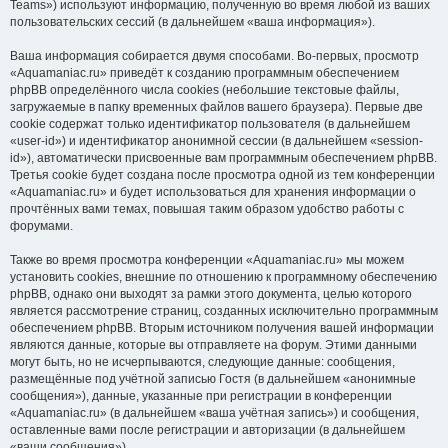
Teams») используют информацию, полученную во время любой из ваших
пользовательских сессий (в дальнейшем «ваша информация»).
Ваша информация собирается двумя способами. Во-первых, просмотр
«Aquamaniac.ru» приведёт к созданию программным обеспечением
phpBB определённого числа cookies (небольшие текстовые файлы,
загружаемые в папку временных файлов вашего браузера). Первые две
cookie содержат только идентификатор пользователя (в дальнейшем
«user-id») и идентификатор анонимной сессии (в дальнейшем «session-
id»), автоматически присвоенные вам программным обеспечением phpBB.
Третья cookie будет создана после просмотра одной из тем конференции
«Aquamaniac.ru» и будет использоваться для хранения информации о
прочтённых вами темах, повышая таким образом удобство работы с
форумами.
Также во время просмотра конференции «Aquamaniac.ru» мы можем
установить cookies, внешние по отношению к программному обеспечению
phpBB, однако они выходят за рамки этого документа, целью которого
является рассмотрение страниц, созданных исключительно программным
обеспечением phpBB. Вторым источником получения вашей информации
являются данные, которые вы отправляете на форум. Этими данными
могут быть, но не исчерпываются, следующие данные: сообщения,
размещённые под учётной записью Гостя (в дальнейшем «анонимные
сообщения»), данные, указанные при регистрации в конференции
«Aquamaniac.ru» (в дальнейшем «ваша учётная запись») и сообщения,
оставленные вами после регистрации и авторизации (в дальнейшем
«ваши сообщения»).