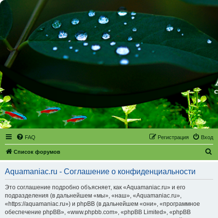
FAQ
Регистрация
Вход
П
Список форумов
о
Aquamaniac.ru - Соглашение о конфиденциальности
и
с
Это соглашение подробно объясняет, как «Aquamaniac.ru» и его
подразделения (в дальнейшем «мы», «наш», «Aquamaniac.ru»,
к
«https://aquamaniac.ru») и phpBB (в дальнейшем «они», «программное
обеспечение phpBB», «www.phpbb.com», «phpBB Limited», «phpBB