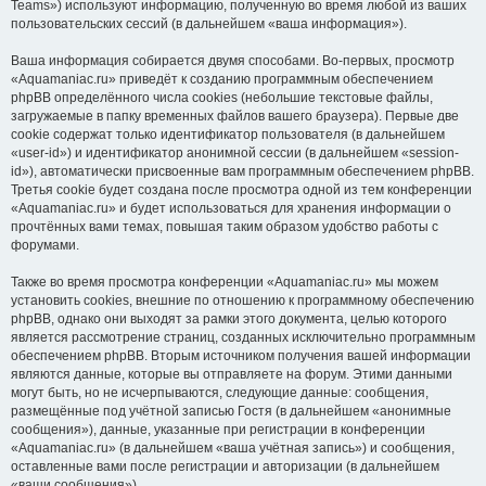
Teams») используют информацию, полученную во время любой из ваших
пользовательских сессий (в дальнейшем «ваша информация»).
Ваша информация собирается двумя способами. Во-первых, просмотр
«Aquamaniac.ru» приведёт к созданию программным обеспечением
phpBB определённого числа cookies (небольшие текстовые файлы,
загружаемые в папку временных файлов вашего браузера). Первые две
cookie содержат только идентификатор пользователя (в дальнейшем
«user-id») и идентификатор анонимной сессии (в дальнейшем «session-
id»), автоматически присвоенные вам программным обеспечением phpBB.
Третья cookie будет создана после просмотра одной из тем конференции
«Aquamaniac.ru» и будет использоваться для хранения информации о
прочтённых вами темах, повышая таким образом удобство работы с
форумами.
Также во время просмотра конференции «Aquamaniac.ru» мы можем
установить cookies, внешние по отношению к программному обеспечению
phpBB, однако они выходят за рамки этого документа, целью которого
является рассмотрение страниц, созданных исключительно программным
обеспечением phpBB. Вторым источником получения вашей информации
являются данные, которые вы отправляете на форум. Этими данными
могут быть, но не исчерпываются, следующие данные: сообщения,
размещённые под учётной записью Гостя (в дальнейшем «анонимные
сообщения»), данные, указанные при регистрации в конференции
«Aquamaniac.ru» (в дальнейшем «ваша учётная запись») и сообщения,
оставленные вами после регистрации и авторизации (в дальнейшем
«ваши сообщения»).