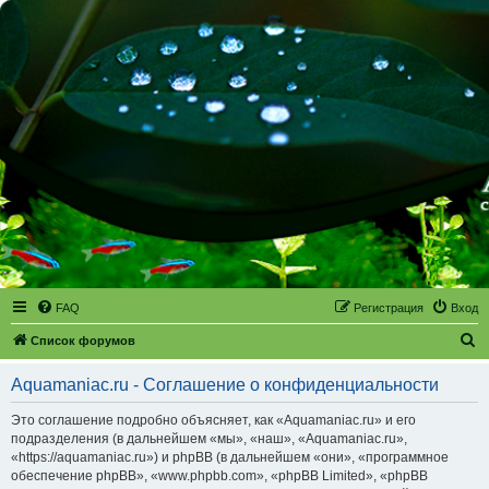
FAQ
Регистрация
Вход
П
Список форумов
о
Aquamaniac.ru - Соглашение о конфиденциальности
и
с
Это соглашение подробно объясняет, как «Aquamaniac.ru» и его
подразделения (в дальнейшем «мы», «наш», «Aquamaniac.ru»,
к
«https://aquamaniac.ru») и phpBB (в дальнейшем «они», «программное
обеспечение phpBB», «www.phpbb.com», «phpBB Limited», «phpBB