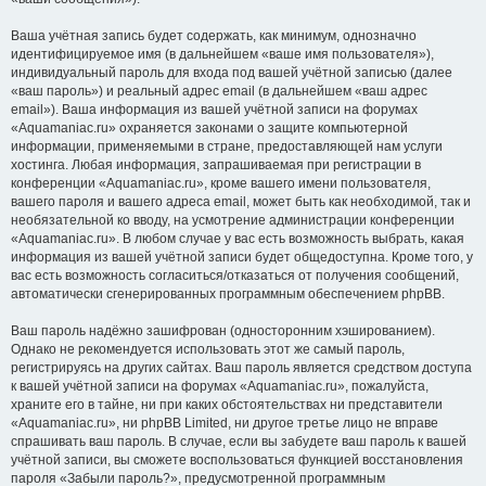
Ваша учётная запись будет содержать, как минимум, однозначно
идентифицируемое имя (в дальнейшем «ваше имя пользователя»),
индивидуальный пароль для входа под вашей учётной записью (далее
«ваш пароль») и реальный адрес email (в дальнейшем «ваш адрес
email»). Ваша информация из вашей учётной записи на форумах
«Aquamaniac.ru» охраняется законами о защите компьютерной
информации, применяемыми в стране, предоставляющей нам услуги
хостинга. Любая информация, запрашиваемая при регистрации в
конференции «Aquamaniac.ru», кроме вашего имени пользователя,
вашего пароля и вашего адреса email, может быть как необходимой, так и
необязательной ко вводу, на усмотрение администрации конференции
«Aquamaniac.ru». В любом случае у вас есть возможность выбрать, какая
информация из вашей учётной записи будет общедоступна. Кроме того, у
вас есть возможность согласиться/отказаться от получения сообщений,
автоматически сгенерированных программным обеспечением phpBB.
Ваш пароль надёжно зашифрован (односторонним хэшированием).
Однако не рекомендуется использовать этот же самый пароль,
регистрируясь на других сайтах. Ваш пароль является средством доступа
к вашей учётной записи на форумах «Aquamaniac.ru», пожалуйста,
храните его в тайне, ни при каких обстоятельствах ни представители
«Aquamaniac.ru», ни phpBB Limited, ни другое третье лицо не вправе
спрашивать ваш пароль. В случае, если вы забудете ваш пароль к вашей
учётной записи, вы сможете воспользоваться функцией восстановления
пароля «Забыли пароль?», предусмотренной программным