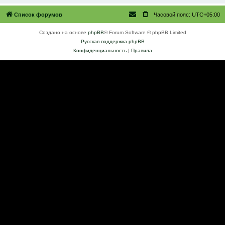
Список форумов
Часовой пояс:
UTC+05:00
Создано на основе
phpBB
® Forum Software © phpBB Limited
Русская поддержка phpBB
Конфиденциальность
|
Правила