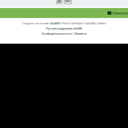
Связаться
Создано на основе
phpBB
® Forum Software © phpBB Limited
Русская поддержка phpBB
Конфиденциальность
|
Правила